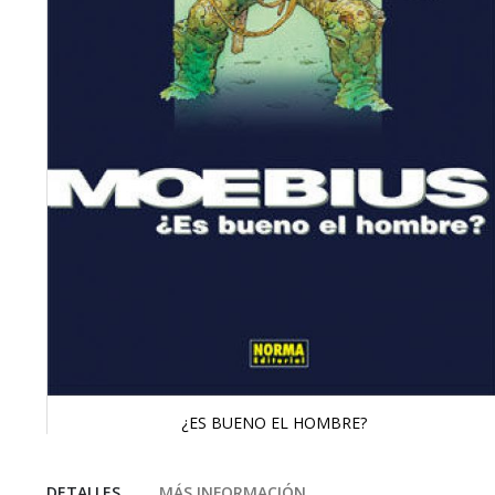
¿ES BUENO EL HOMBRE?
Saltar
al
comienzo
DETALLES
MÁS INFORMACIÓN