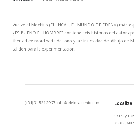
de
la
galería
de
Vuelve el Moebius (EL INCAL, EL MUNDO DE EDENA) más experi
imágenes
¿ES BUENO EL HOMBRE? contiene seis historias del autor apare
libertad extraordinaria de tono y la virtuosidad del dibujo d
tal don para la experimentación.
(+34) 91 521 39 75 info@elektracomic.com
Localiza
C/ Fray Lui
28012, Mad