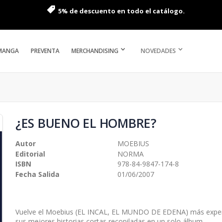
5% de descuento en todo el catálogo.
MANGA
PREVENTA
MERCHANDISING
NOVEDADES
¿ES BUENO EL HOMBRE?
Autor
MOEBIUS
Editorial
NORMA
ISBN
978-84-9847-174-8
Fecha Salida
01/06/2007
Vuelve el Moebius (EL INCAL, EL MUNDO DE EDENA) más experi
sus mejores historias cortas recopiladas en un solo álbum.