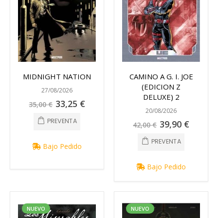
MIDNIGHT NATION
CAMINO A G. I. JOE
(EDICION Z
27/08/2026
DELUXE) 2
Precio
33,25 €
35,00 €
especial
20/08/2026
PREVENTA
Precio
39,90 €
42,00 €
especial
PREVENTA
Bajo Pedido
Bajo Pedido
NUEVO
NUEVO