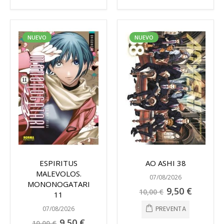
NUEVO
NUEVO
ESPIRITUS
AO ASHI 38
MALEVOLOS.
07/08/2026
MONONOGATARI
Precio
9,50 €
10,00 €
11
especial
07/08/2026
PREVENTA
Precio
9,50 €
10,00 €