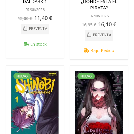
DAI DARK 1
¿DÓNDE ESTÁ EL
PIRATA?
07/08/2026
07/08/2026
Precio
11,40 €
12,00 €
especial
Precio
16,10 €
16,95 €
especial
PREVENTA
PREVENTA
En stock
Bajo Pedido
NUEVO
NUEVO