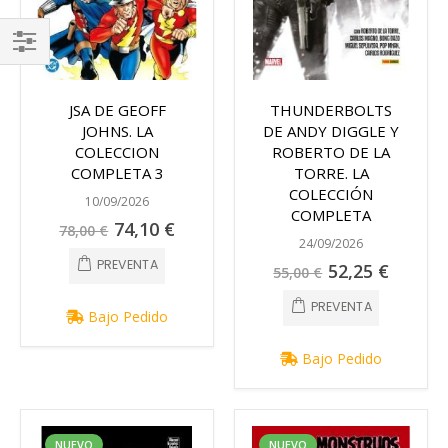
FILTRAR
JSA DE GEOFF
THUNDERBOLTS
JOHNS. LA
DE ANDY DIGGLE Y
COLECCION
ROBERTO DE LA
COMPLETA 3
TORRE. LA
COLECCIÓN
10/09/2026
COMPLETA
Precio
74,10 €
78,00 €
especial
24/09/2026
PREVENTA
Precio
52,25 €
55,00 €
especial
PREVENTA
Bajo Pedido
Bajo Pedido
NUEVO
NUEVO