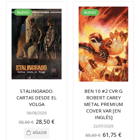
NUEVO
NUEVO
STALINGRADO.
BEN 10 #2 CVR G
CARTAS DESDE EL
ROBERT CAREY
VOLGA
METAL PREMIUM
COVER VAR [EN
06/08/2026
INGLÉS]
Precio
28,50 €
30,00 €
especial
22/07/2026
AÑADIR
Precio
61,75 €
65,00 €
especial