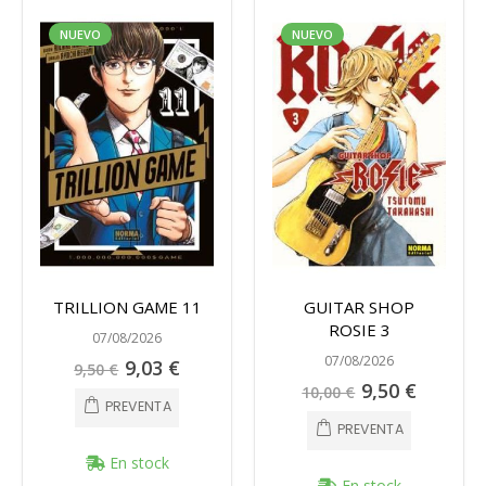
NUEVO
NUEVO
TRILLION GAME 11
GUITAR SHOP
ROSIE 3
07/08/2026
07/08/2026
Precio
9,03 €
9,50 €
especial
Precio
9,50 €
10,00 €
especial
PREVENTA
PREVENTA
En stock
En stock