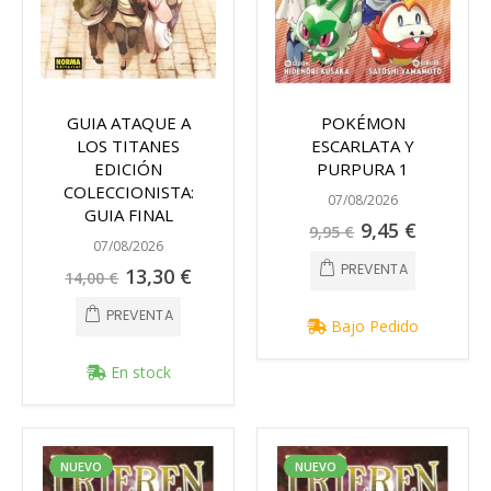
GUIA ATAQUE A
POKÉMON
LOS TITANES
ESCARLATA Y
EDICIÓN
PURPURA 1
COLECCIONISTA:
07/08/2026
GUIA FINAL
Precio
9,45 €
9,95 €
especial
07/08/2026
PREVENTA
Precio
13,30 €
14,00 €
especial
PREVENTA
Bajo Pedido
En stock
NUEVO
NUEVO