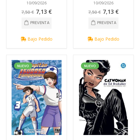
10/09/2026
10/09/2026
Precio
Precio
7,13 €
7,13 €
7,50 €
7,50 €
especial
especial
PREVENTA
PREVENTA
Bajo Pedido
Bajo Pedido
NUEVO
NUEVO