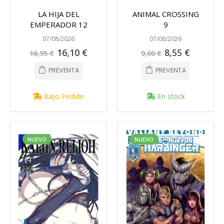
LA HIJA DEL
ANIMAL CROSSING
EMPERADOR 12
9
07/08/2026
07/08/2026
Precio
Precio
16,10 €
8,55 €
16,95 €
9,00 €
especial
especial
PREVENTA
PREVENTA
Bajo Pedido
En stock
NUEVO
NUEVO