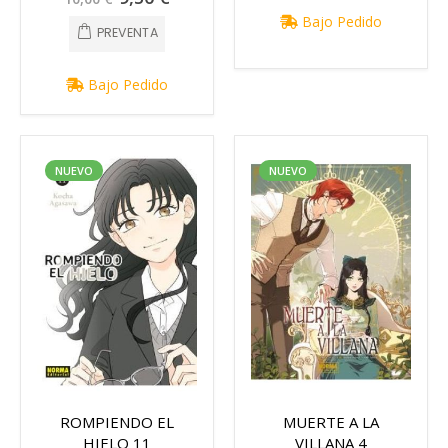
especial
Bajo Pedido
PREVENTA
Bajo Pedido
NUEVO
NUEVO
ROMPIENDO EL
MUERTE A LA
HIELO 11
VILLANA 4