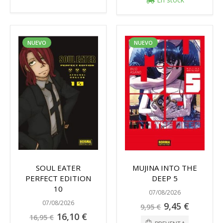
NUEVO
NUEVO
SOUL EATER
MUJINA INTO THE
PERFECT EDITION
DEEP 5
10
07/08/2026
07/08/2026
Precio
9,45 €
9,95 €
especial
Precio
16,10 €
16,95 €
especial