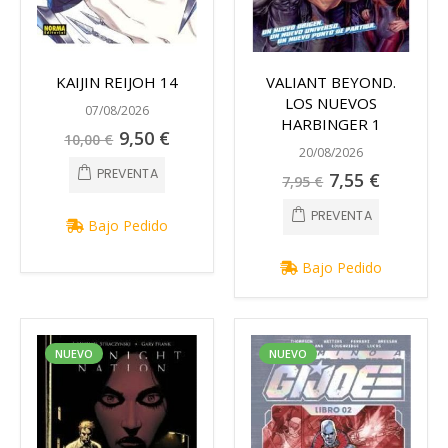
KAIJIN REIJOH 14
VALIANT BEYOND.
LOS NUEVOS
07/08/2026
HARBINGER 1
Precio
9,50 €
10,00 €
especial
20/08/2026
PREVENTA
Precio
7,55 €
7,95 €
especial
PREVENTA
Bajo Pedido
Bajo Pedido
NUEVO
NUEVO