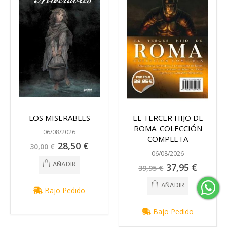
LOS MISERABLES
EL TERCER HIJO DE
ROMA. COLECCIÓN
06/08/2026
COMPLETA
Precio
28,50 €
30,00 €
especial
06/08/2026
AÑADIR
Precio
37,95 €
39,95 €
especial
AÑADIR
Bajo Pedido
Bajo Pedido