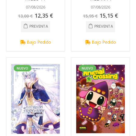
07/08/2026
07/08/2026
Precio
Precio
12,35 €
15,15 €
13,00 €
15,95 €
especial
especial
PREVENTA
PREVENTA
Bajo Pedido
Bajo Pedido
NUEVO
NUEVO