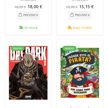
Precio
Precio
18,00 €
15,15 €
18,95 €
15,95 €
especial
especial
PREVENTA
PREVENTA
En stock
Bajo Pedido
NUEVO
NUEVO