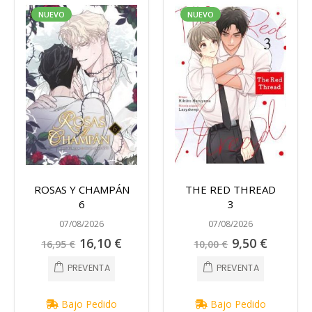
NUEVO
NUEVO
ROSAS Y CHAMPÁN
THE RED THREAD
6
3
07/08/2026
07/08/2026
Precio
Precio
16,10 €
9,50 €
16,95 €
10,00 €
especial
especial
PREVENTA
PREVENTA
Bajo Pedido
Bajo Pedido