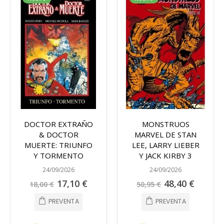
DOCTOR EXTRAÑO
MONSTRUOS
& DOCTOR
MARVEL DE STAN
MUERTE: TRIUNFO
LEE, LARRY LIEBER
Y TORMENTO
Y JACK KIRBY 3
24/09/2026
24/09/2026
Precio
Precio
17,10 €
48,40 €
18,00 €
50,95 €
especial
especial
PREVENTA
PREVENTA