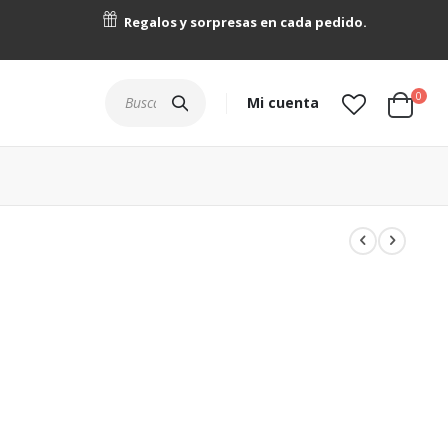
Regalos y sorpresas en cada pedido.
artícu
0
Buscar
Mi cuenta
Cart