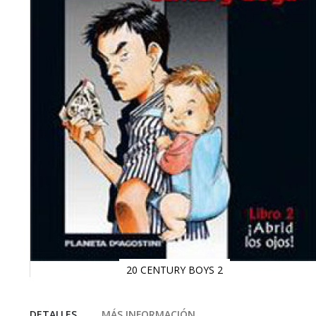
20 CENTURY BOYS 2
Saltar
al
comienzo
DETALLES
MÁS INFORMACIÓN