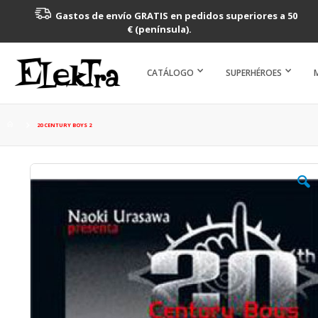
Gastos de envío GRATIS en pedidos superiores a 50
€ (península).
CATÁLOGO
SUPERHÉROES
20 CENTURY BOYS 2
Saltar
al
final
de
la
galería
de
imágenes