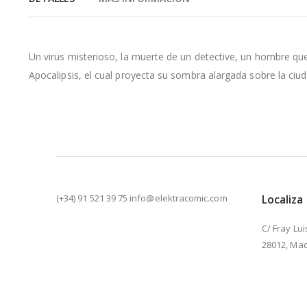
de
la
galería
de
Un virus misterioso, la muerte de un detective, un hombre que h
imágenes
Apocalipsis, el cual proyecta su sombra alargada sobre la ciud
(+34) 91 521 39 75 info@elektracomic.com
Localiza
C/ Fray Lui
28012, Mad