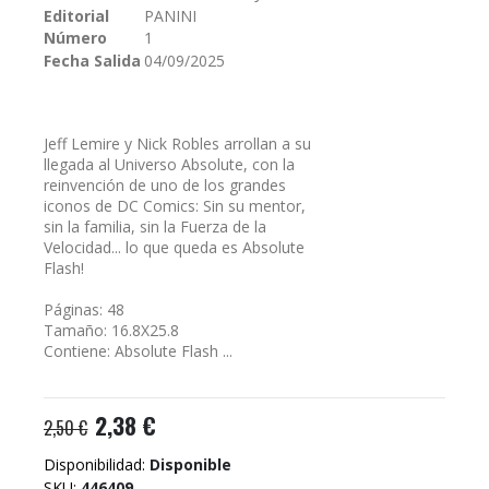
Editorial
PANINI
galería
Número
1
de
imágenes
Fecha Salida
04/09/2025
Jeff Lemire y Nick Robles arrollan a su
llegada al Universo Absolute, con la
reinvención de uno de los grandes
iconos de DC Comics: Sin su mentor,
sin la familia, sin la Fuerza de la
Velocidad... lo que queda es Absolute
Flash!
Páginas: 48
Tamaño: 16.8X25.8
Contiene: Absolute Flash ...
2,38 €
2,50 €
Disponibilidad:
Disponible
SKU
446409