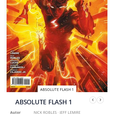
ABSOLUTE FLASH 1
Saltar
al
ABSOLUTE FLASH 1
comienzo
de
Autor
NICK ROBLES · JEFF LEMIRE
la