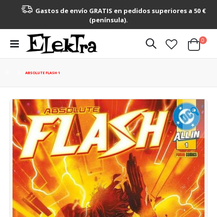
Gastos de envío GRATIS en pedidos superiores a 50 €
(península).
artícu
0
Toggle
Cart
Nav
ABSOLUTE FLASH 1
Saltar
al
final
de
la
galería
de
imágenes