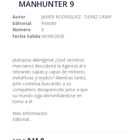
MANHUNTER 9
galería
de
Autor
JAVIER RODRIGUEZ · DENIZ CAMP
imágenes
Editorial
PANINI
Número
9
Fecha Salida
06/08/2026
¡Autopsia alienígena! ¿Qué secretos
marcianos descubrirá la Agencia al ir
retirando capas y capas de misterio,
metáforas y tejidos? Mientras tanto,
John continúa buscando a su
compañero desaparecido pese a que
su mundo siga derrumbándose en
torno a él.
Más Información
Editorial...