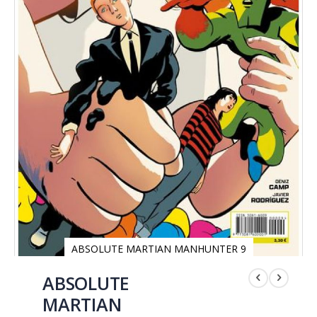
ABSOLUTE MARTIAN MANHUNTER 9
Saltar
al
ABSOLUTE
comienzo
MARTIAN
de
la