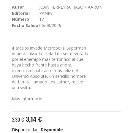
galería
Autor
JUAN FERREYRA · JASON AARON
de
Editorial
PANINI
imágenes
Número
17
Fecha Salida
06/08/2026
¡Parásito invade Metropolis! Superman
deberá salvar la ciudad de ser devorada
por el enemigo más terrorífico al que
haya hecho frente hasta ahora,
mientras el habitante más feliz del
Universo Absolute, un sencillo hombre
de familia llamado Lex Luthor, recibe
una visita.
Más Informació...
3,14 €
3,30 €
Disponibilidad:
Disponible