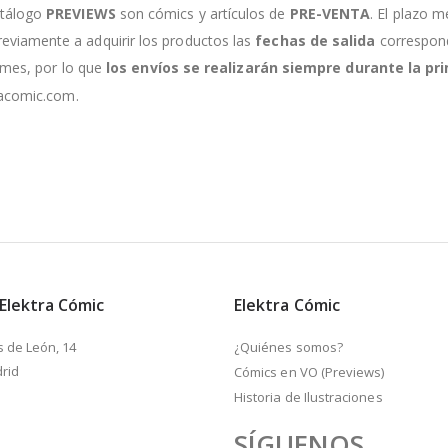
atálogo
PREVIEWS
son cómics y artículos de
PRE-VENTA
. El plazo m
viamente a adquirir los productos las
fechas de salida
correspondi
e mes, por lo que
los envíos se realizarán siempre durante la 
racomic.com.
 Elektra Cómic
Elektra Cómic
s de León, 14
¿Quiénes somos?
rid
Cómics en VO (Previews)
Historia de Ilustraciones
SÍGUENOS