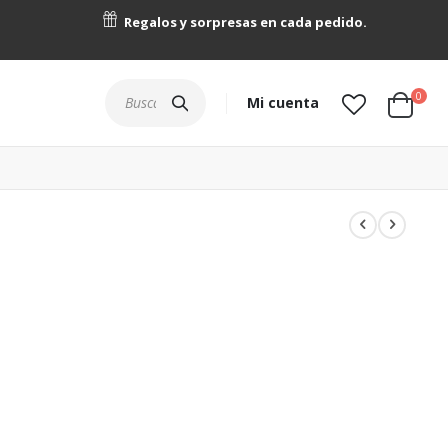
Regalos y sorpresas en cada pedido.
artícu
0
Buscar
Mi cuenta
Cart