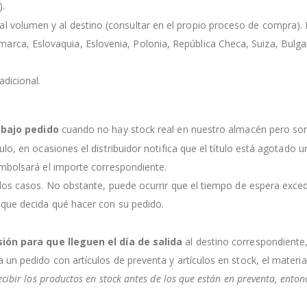
).
l volumen y al destino (consultar en el propio proceso de compra). Lo
rca, Eslovaquia, Eslovenia, Polonia, República Checa, Suiza, Bulgaria
dicional.
s
bajo pedido
cuando no hay stock real en nuestro almacén pero so
culo, en ocasiones el distribuidor notifica que el título está agotado
embolsará el importe correspondiente.
 los casos. No obstante, puede ocurrir que el tiempo de espera exce
 que decida qué hacer con su pedido.
sión para que lleguen el día de salida
al destino correspondiente
a un pedido con artículos de preventa y artículos en stock, el mater
ecibir los productos en stock antes de los que están en preventa, ento