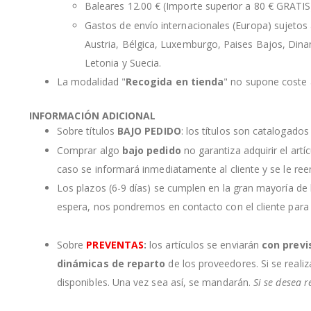
Baleares 12.00 € (Importe superior a 80 € GRATIS
Gastos de envío internacionales (Europa) sujetos a
Austria, Bélgica, Luxemburgo, Paises Bajos, Dinama
Letonia y Suecia.
La modalidad "
Recogida en tienda
" no supone coste a
INFORMACIÓN ADICIONAL
Sobre títulos
BAJO PEDIDO
: los títulos son catalogado
Comprar algo
bajo pedido
no garantiza adquirir el artí
caso se informará inmediatamente al cliente y se le re
Los plazos (6-9 días) se cumplen en la gran mayoría de
espera, nos pondremos en contacto con el cliente para
Sobre
PREVENTAS
:
los artículos se enviarán
con previ
dinámicas de reparto
de los proveedores. Si se realiz
disponibles. Una vez sea así, se mandarán.
Si se desea r