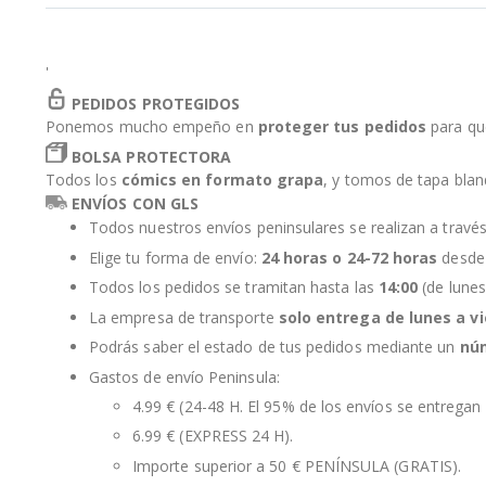
la
galería
de
'
imágenes
PEDIDOS PROTEGIDOS
Ponemos mucho empeño en
proteger tus pedidos
para qu
BOLSA PROTECTORA
Todos los
cómics en formato grapa
, y tomos de tapa bla
ENVÍOS CON GLS
Todos nuestros envíos peninsulares se realizan a travé
Elige tu forma de envío:
24 horas o 24-72 horas
desde 
Todos los pedidos se tramitan hasta las
14:00
(de lunes
La empresa de transporte
solo entrega de lunes a v
Podrás saber el estado de tus pedidos mediante un
nú
Gastos de envío Peninsula:
4.99 € (24-48 H. El 95% de los envíos se entregan 
6.99 € (EXPRESS 24 H).
Importe superior a 50 € PENÍNSULA (GRATIS).