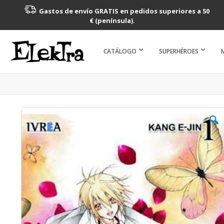
Gastos de envío GRATIS en pedidos superiores a 50
€ (península).
CATÁLOGO
SUPERHÉROES
Saltar
al
final
de
la
galería
de
imágenes