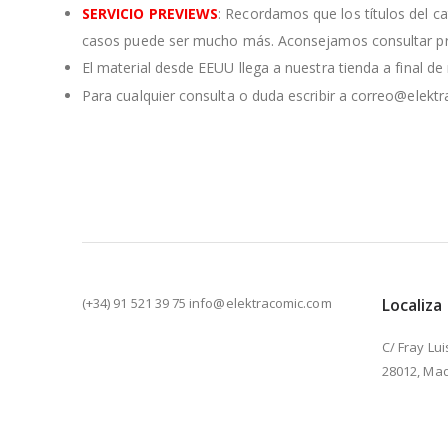
SERVICIO PREVIEWS
: Recordamos que los títulos del c
casos puede ser mucho más. Aconsejamos consultar pre
El material desde EEUU llega a nuestra tienda a final d
Para cualquier consulta o duda escribir a correo@elekt
(+34) 91 521 39 75 info@elektracomic.com
Localiza
C/ Fray Lui
28012, Mad