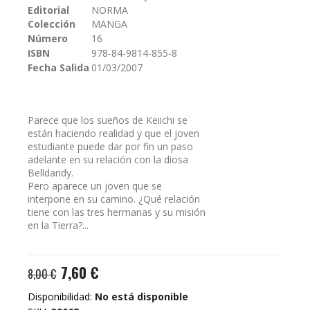
Editorial
NORMA
galería
Colección
MANGA
de
imágenes
Número
16
ISBN
978-84-9814-855-8
Fecha Salida
01/03/2007
Parece que los sueños de Keiichi se
están haciendo realidad y que el joven
estudiante puede dar por fin un paso
adelante en su relación con la diosa
Belldandy.
Pero aparece un joven que se
interpone en su camino. ¿Qué relación
tiene con las tres hermanas y su misión
en la Tierra?...
7,60 €
8,00 €
Disponibilidad:
No está disponible