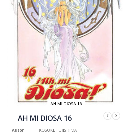
AH MI DIOSA 16
Saltar
al
AH MI DIOSA 16
comienzo
de
Autor
KOSUKE FUJISHIMA
la