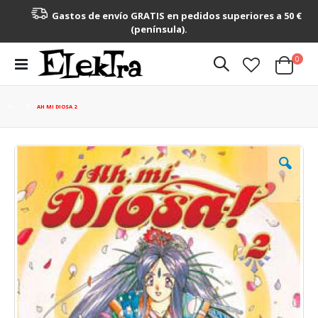
Gastos de envío GRATIS en pedidos superiores a 50 €
(península).
artícu
0
Toggle
Cart
Nav
AH MI DIOSA 2
Saltar
al
final
de
la
galería
de
imágenes