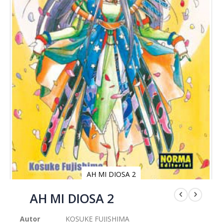
AH MI DIOSA 2
Saltar
al
AH MI DIOSA 2
comienzo
de
Autor
KOSUKE FUJISHIMA
la