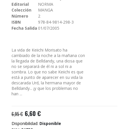
Editorial
NORMA
galería
Colección
MANGA
de
imágenes
Número
2
ISBN
978-84-9814-298-3
Fecha Salida
01/07/2005
La vida de Keiichi Morisato ha
cambiado de la noche a la mañana con
la llegada de Belldandy, una diosa que
no se separará de él ni a sol ni a
sombra. Lo que no sabe Keiichi es que
está a punto de aparecer en su vida la
descarada Urd, la hermana mayor de
Belldandy... ¡y que los problemas no
han ...
6,60 €
6,95 €
Disponibilidad:
Disponible