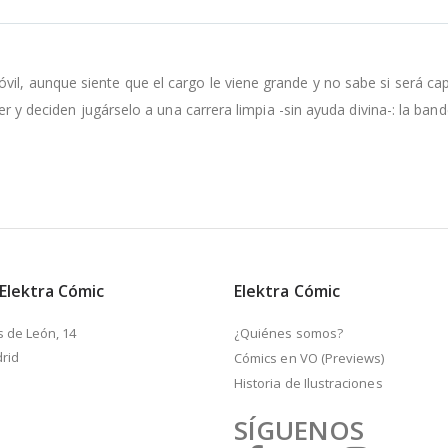
il, aunque siente que el cargo le viene grande y no sabe si será capa
íder y deciden jugárselo a una carrera limpia -sin ayuda divina-: la ban
 Elektra Cómic
Elektra Cómic
s de León, 14
¿Quiénes somos?
rid
Cómics en VO (Previews)
Historia de Ilustraciones
SÍGUENOS