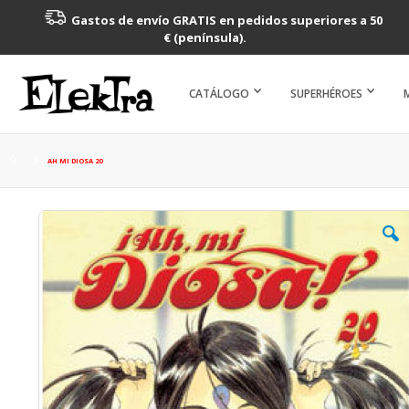
Gastos de envío GRATIS en pedidos superiores a 50
€ (península).
CATÁLOGO
SUPERHÉROES
AH MI DIOSA 20
Saltar
al
final
de
la
galería
de
imágenes