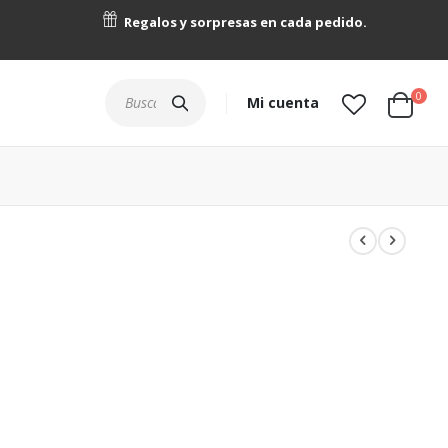
Regalos y sorpresas en cada pedido.
artícu
0
Buscar
Mi cuenta
Cart