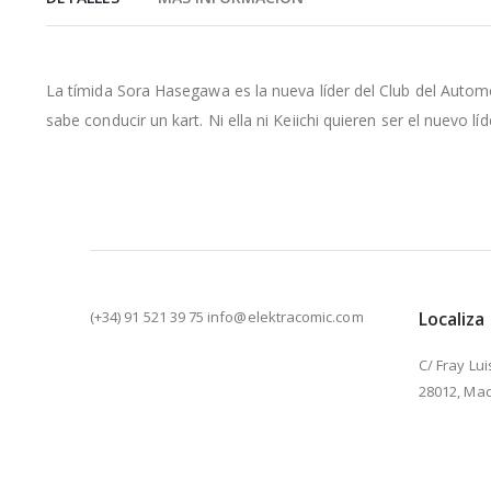
de
la
galería
de
La tímida Sora Hasegawa es la nueva líder del Club del Automóv
imágenes
sabe conducir un kart. Ni ella ni Keiichi quieren ser el nuevo l
(+34) 91 521 39 75 info@elektracomic.com
Localiza
C/ Fray Lui
28012, Mad