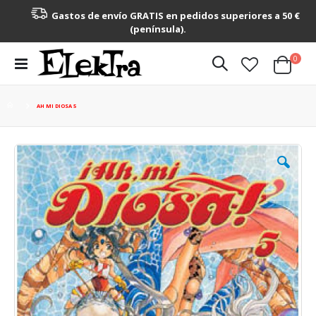
Gastos de envío GRATIS en pedidos superiores a 50 €
(península).
artícu
0
Toggle
Cart
Nav
AH MI DIOSA 5
Saltar
al
final
de
la
galería
de
imágenes