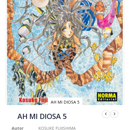
AH MI DIOSA 5
Saltar
al
AH MI DIOSA 5
comienzo
de
Autor
KOSUKE FUJISHIMA
la