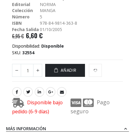
Editorial
NORMA
galería
Colección
MANGA
de
imágenes
Número
5
ISBN
978-84-9814-363-8
Fecha Salida
01/10/2005
6,60 €
6,95 €
Disponibilidad:
Disponible
SKU
32554
AÑADIR
Pago
Disponible bajo
seguro
pedido (6-9 días)
MÁS INFORMACIÓN