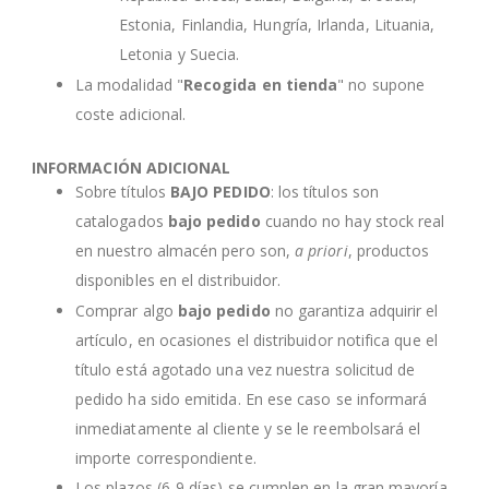
Estonia, Finlandia, Hungría, Irlanda, Lituania,
Letonia y Suecia.
La modalidad "
Recogida en tienda
" no supone
coste adicional.
INFORMACIÓN ADICIONAL
Sobre títulos
BAJO PEDIDO
: los títulos son
catalogados
bajo pedido
cuando no hay stock real
en nuestro almacén pero son,
a priori
, productos
disponibles en el distribuidor.
Comprar algo
bajo pedido
no garantiza adquirir el
artículo, en ocasiones el distribuidor notifica que el
título está agotado una vez nuestra solicitud de
pedido ha sido emitida. En ese caso se informará
inmediatamente al cliente y se le reembolsará el
importe correspondiente.
Los plazos (6-9 días) se cumplen en la gran mayoría