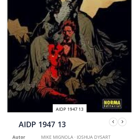
AIDP 1947 13
Saltar
al
AIDP 1947 13
comienzo
de
Autor
MIKE MIGNOLA · JOSHUA DYSART
la