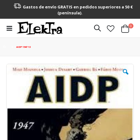
Gastos de envío GRATIS en pedidos superiores a 50 €
(península).
artícu
0
Toggle
Cart
Nav
AIDP 1947 13
Saltar
al
final
de
la
galería
de
imágenes