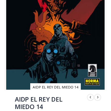
AIDP EL REY DEL MIEDO 14
Saltar
al
AIDP EL REY DEL
comienzo
MIEDO 14
de
la