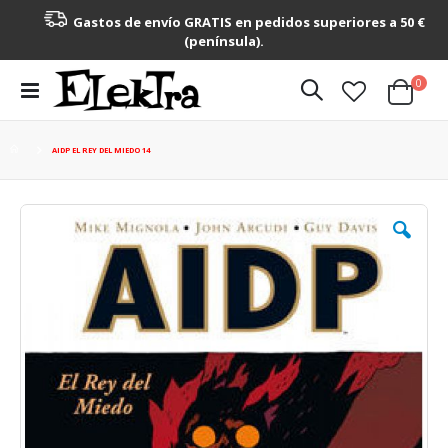
Gastos de envío GRATIS en pedidos superiores a 50 €
(península).
artícu
0
Toggle
Cart
Nav
AIDP EL REY DEL MIEDO 14
Saltar
al
final
de
la
galería
de
imágenes