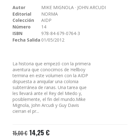
galería
Autor
MIKE MIGNOLA · JOHN ARCUDI
de
Editorial
NORMA
imágenes
Colección
AIDP
Número
14
ISBN
978-84-679-0764-3
Fecha Salida
01/05/2012
La historia que empezó con la primera
aventura que conocimos de Hellboy
termina en este volumen con la AIDP
dispuesta a aniquilar una colonia
subterránea de ranas. Una tarea que
les llevará ante el Rey del Miedo y,
posiblemente, el fin del mundo.Mike
Mignola, John Arcudi y Guy Davis
cierran el pr...
14,25 €
15,00 €