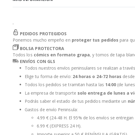
de
la
galería
de
'
imágenes
PEDIDOS PROTEGIDOS
Ponemos mucho empeño en
proteger tus pedidos
para qu
BOLSA PROTECTORA
Todos los
cómics en formato grapa
, y tomos de tapa bla
ENVÍOS CON GLS
Todos nuestros envíos peninsulares se realizan a travé
Elige tu forma de envío:
24 horas o 24-72 horas
desde 
Todos los pedidos se tramitan hasta las
14:00
(de lunes
La empresa de transporte
solo entrega de lunes a v
Podrás saber el estado de tus pedidos mediante un
nú
Gastos de envío Peninsula:
4.99 € (24-48 H. El 95% de los envíos se entregan 
6.99 € (EXPRESS 24 H).
Importe superior a 50 € PENÍNSULA (GRATIS).