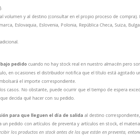
).
l volumen y al destino (consultar en el propio proceso de compra). Lo
rca, Eslovaquia, Eslovenia, Polonia, República Checa, Suiza, Bulgaria
dicional.
s
bajo pedido
cuando no hay stock real en nuestro almacén pero so
culo, en ocasiones el distribuidor notifica que el título está agotado
embolsará el importe correspondiente.
 los casos. No obstante, puede ocurrir que el tiempo de espera exce
 que decida qué hacer con su pedido.
sión para que lleguen el día de salida
al destino correspondiente
a un pedido con artículos de preventa y artículos en stock, el mater
ecibir los productos en stock antes de los que están en preventa, ento