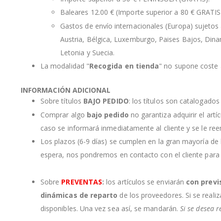
Baleares 12.00 € (Importe superior a 80 € GRATIS
Gastos de envío internacionales (Europa) sujetos a
Austria, Bélgica, Luxemburgo, Paises Bajos, Dinama
Letonia y Suecia.
La modalidad "
Recogida en tienda
" no supone coste a
INFORMACIÓN ADICIONAL
Sobre títulos
BAJO PEDIDO
: los títulos son catalogado
Comprar algo
bajo pedido
no garantiza adquirir el artí
caso se informará inmediatamente al cliente y se le re
Los plazos (6-9 días) se cumplen en la gran mayoría de
espera, nos pondremos en contacto con el cliente para
Sobre
PREVENTAS
:
los artículos se enviarán
con previ
dinámicas de reparto
de los proveedores. Si se realiz
disponibles. Una vez sea así, se mandarán.
Si se desea r