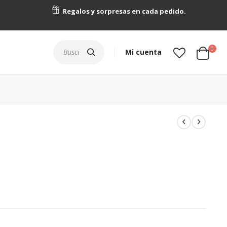
Regalos y sorpresas en cada pedido.
artícu
0
Buscar
Mi cuenta
Cart