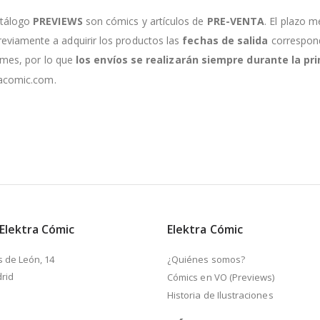
atálogo
PREVIEWS
son cómics y artículos de
PRE-VENTA
. El plazo m
viamente a adquirir los productos las
fechas de salida
correspondi
e mes, por lo que
los envíos se realizarán siempre durante la 
racomic.com.
 Elektra Cómic
Elektra Cómic
s de León, 14
¿Quiénes somos?
rid
Cómics en VO (Previews)
Historia de Ilustraciones