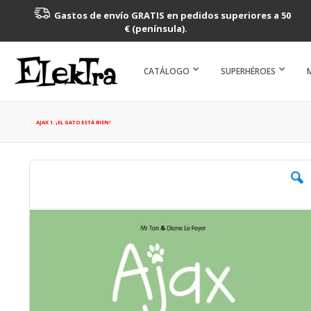
Gastos de envío GRATIS en pedidos superiores a 50
€ (península).
CATÁLOGO
SUPERHÉROES
AJAX 1. ¡EL GATO ESTÁ BIEN!
Saltar
al
final
de
la
galería
de
imágenes