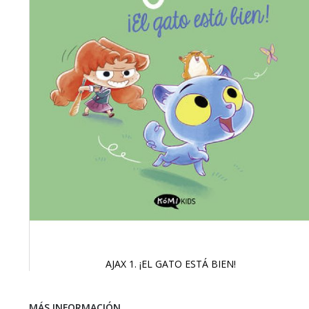
AJAX 1. ¡EL GATO ESTÁ BIEN!
Saltar
al
comienzo
MÁS INFORMACIÓN