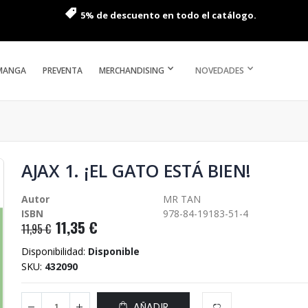
5% de descuento en todo el catálogo.
MANGA
PREVENTA
MERCHANDISING
NOVEDADES
AJAX 1. ¡EL GATO ESTÁ BIEN!
Autor
MR TAN
ISBN
978-84-19183-51-4
11,35 €
11,95 €
Disponibilidad:
Disponible
SKU
432090
AÑADIR