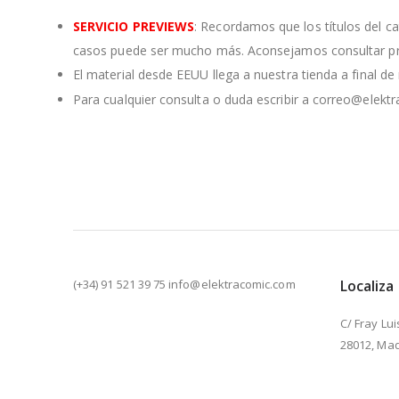
SERVICIO PREVIEWS
: Recordamos que los títulos del c
casos puede ser mucho más. Aconsejamos consultar pre
El material desde EEUU llega a nuestra tienda a final d
Para cualquier consulta o duda escribir a correo@elekt
(+34) 91 521 39 75 info@elektracomic.com
Localiza
C/ Fray Lui
28012, Mad