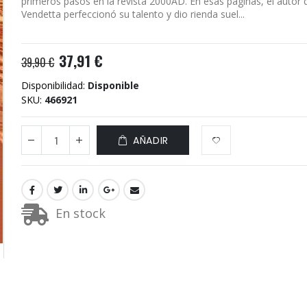
primeros pasos en la revista 2000AD. En esas páginas, el auto
Vendetta perfeccionó su talento y dio rienda suel...
37,91 €
39,90 €
Disponibilidad:
Disponible
SKU
466921
AÑADIR
En stock