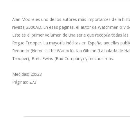
la
galería
de
Alan Moore es uno de los autores más importantes de la hist
imágenes
revista 2000AD. En esas páginas, el autor de Watchmen o V de
Este es el primer volumen de una serie que recopila todas l
Rogue Trooper. La mayoría inéditas en España, aquellas publi
Redondo (Nemesis the Warlock), Ian Gibson (La balada de Halo
Trooper), Brett Ewins (Bad Company) y muchos más.
Medidas: 20x28
Páginas: 272