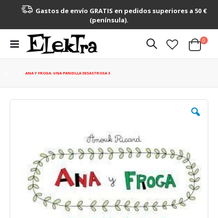
Gastos de envío GRATIS en pedidos superiores a 50 €
(península).
artícu
0
Toggle
Cart
Nav
ANA Y FROGA. UNA PANDILLA DESASTROSA 3
Saltar
al
final
de
la
galería
de
imágenes