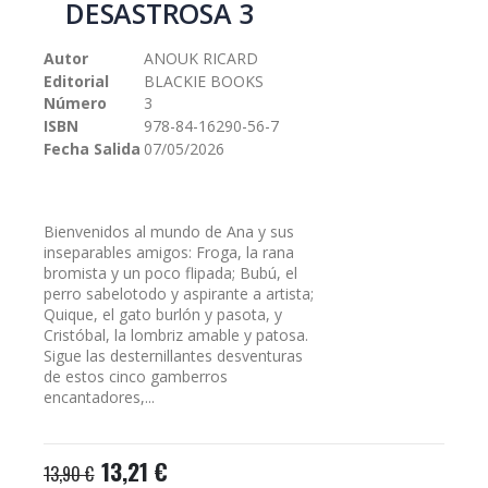
DESASTROSA 3
galería
de
Autor
ANOUK RICARD
imágenes
Editorial
BLACKIE BOOKS
Número
3
ISBN
978-84-16290-56-7
Fecha Salida
07/05/2026
Bienvenidos al mundo de Ana y sus
inseparables amigos: Froga, la rana
bromista y un poco flipada; Bubú, el
perro sabelotodo y aspirante a artista;
Quique, el gato burlón y pasota, y
Cristóbal, la lombriz amable y patosa.
Sigue las desternillantes desventuras
de estos cinco gamberros
encantadores,...
13,21 €
13,90 €