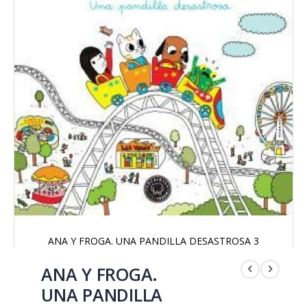
ANA Y FROGA. UNA PANDILLA DESASTROSA 3
Saltar
al
ANA Y FROGA.
comienzo
UNA PANDILLA
de
la