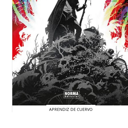
APRENDIZ DE CUERVO
Saltar
al
comienzo