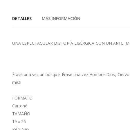
de
la
galería
DETALLES
MÁS INFORMACIÓN
de
imágenes
UNA ESPECTACULAR DISTOPÍA LISÉRGICA CON UN ARTE I
Érase una vez un bosque. Érase una vez Hombre-Dios, Ciervo-F
místi
FORMATO
Cartoné
TAMAÑO
19 x 26
PÁGINAS