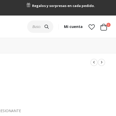
Regalos y sorpresas en cada pedido.
artícu
0
Buscar
Mi cuenta
Cart
RESIONANTE