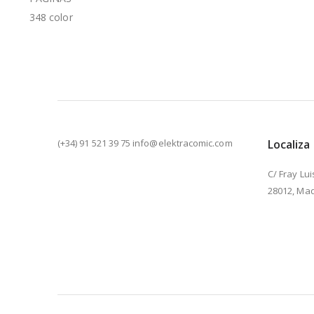
348 color
(+34) 91 521 39 75 info@elektracomic.com
Localiza
C/ Fray Lui
28012, Mad