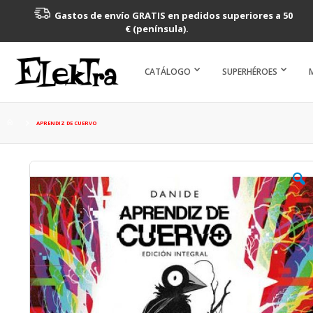
Gastos de envío GRATIS en pedidos superiores a 50
€ (península).
CATÁLOGO
SUPERHÉROES
APRENDIZ DE CUERVO
Saltar
al
final
de
la
galería
de
imágenes