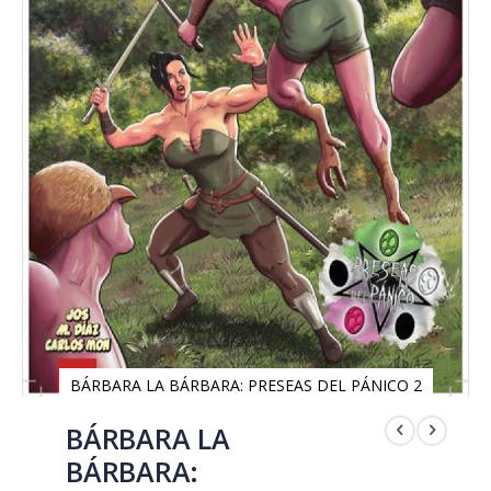
BÁRBARA LA BÁRBARA: PRESEAS DEL PÁNICO 2
Saltar
al
BÁRBARA LA
comienzo
BÁRBARA:
de
la