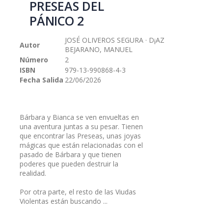
PRESEAS DEL
galería
PÁNICO 2
de
imágenes
JOSÉ OLIVEROS SEGURA · D¡AZ
Autor
BEJARANO, MANUEL
Número
2
ISBN
979-13-990868-4-3
Fecha Salida
22/06/2026
Bárbara y Bianca se ven envueltas en
una aventura juntas a su pesar. Tienen
que encontrar las Preseas, unas joyas
mágicas que están relacionadas con el
pasado de Bárbara y que tienen
poderes que pueden destruir la
realidad.
Por otra parte, el resto de las Viudas
Violentas están buscando ...