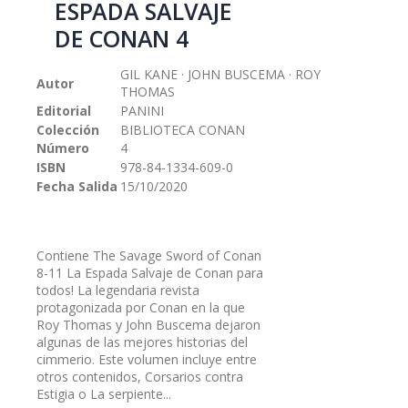
ESPADA SALVAJE
galería
DE CONAN 4
de
imágenes
GIL KANE · JOHN BUSCEMA · ROY
Autor
THOMAS
Editorial
PANINI
Colección
BIBLIOTECA CONAN
Número
4
ISBN
978-84-1334-609-0
Fecha Salida
15/10/2020
Contiene The Savage Sword of Conan
8-11 La Espada Salvaje de Conan para
todos! La legendaria revista
protagonizada por Conan en la que
Roy Thomas y John Buscema dejaron
algunas de las mejores historias del
cimmerio. Este volumen incluye entre
otros contenidos, Corsarios contra
Estigia o La serpiente...