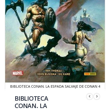
BIBLIOTECA CONAN. LA ESPADA SALVAJE DE CONAN 4
Saltar
al
BIBLIOTECA
comienzo
CONAN. LA
de
la