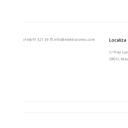
(+34) 91 521 39 75 info@elektracomic.com
Localiza
C/ Fray Lui
28012, Mad