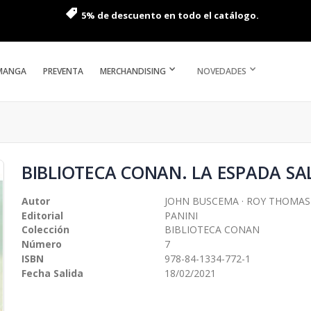
5% de descuento en todo el catálogo.
MANGA
PREVENTA
MERCHANDISING
NOVEDADES
BIBLIOTECA CONAN. LA ESPADA SA
Autor
JOHN BUSCEMA · ROY THOMAS
Editorial
PANINI
Colección
BIBLIOTECA CONAN
Número
7
ISBN
978-84-1334-772-1
Fecha Salida
18/02/2021