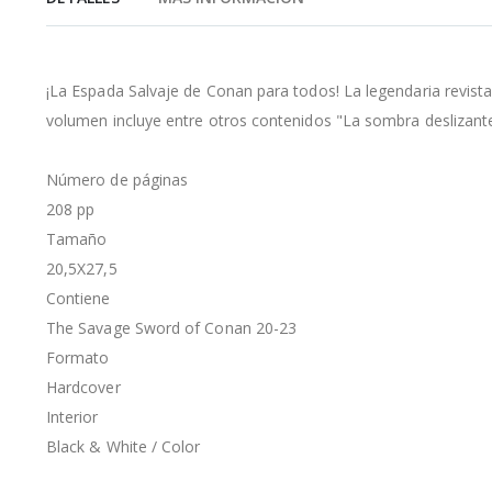
de
la
galería
de
¡La Espada Salvaje de Conan para todos! La legendaria revis
imágenes
volumen incluye entre otros contenidos "La sombra deslizante",
Número de páginas
208 pp
Tamaño
20,5X27,5
Contiene
The Savage Sword of Conan 20-23
Formato
Hardcover
Interior
Black & White / Color