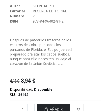
galería
Autor
STEVE KURTH
de
Editorial
RECERCA EDITORIAL
imágenes
Número
2
ISBN
978-84-96402-81-2
Después de patear los traseros de los
esbirros de Cobra por todos los
pantanos de Florida, el Equipo Joe está
preparado pra atar los cabos sueltos...
aunque para elllo necesiten un viaje al
corazón de la Unión Soviética........
3,94 €
4,15 €
Disponibilidad:
Disponible
SKU
36492
AÑADIR