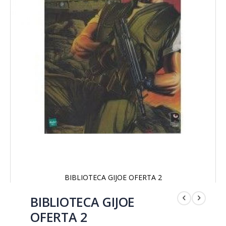
BIBLIOTECA GIJOE OFERTA 2
Saltar
al
BIBLIOTECA GIJOE
comienzo
OFERTA 2
de
la