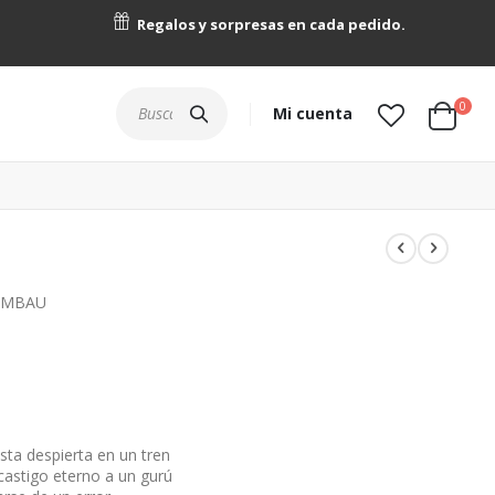
Regalos y sorpresas en cada pedido.
artícu
0
Buscar
Mi cuenta
Cart
RIMBAU
ta despierta en un tren
castigo eterno a un gurú