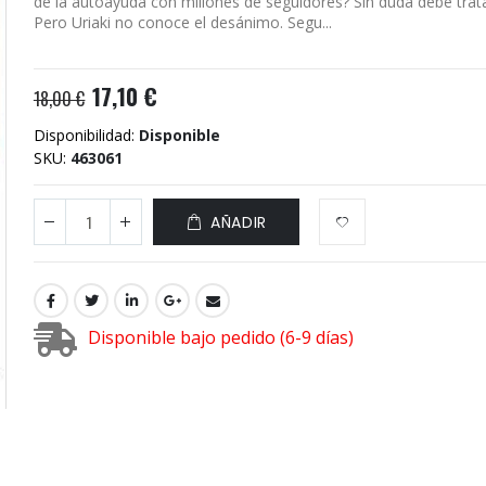
de la autoayuda con millones de seguidores? Sin duda debe trata
Pero Uriaki no conoce el desánimo. Segu...
17,10 €
18,00 €
Disponibilidad:
Disponible
SKU
463061
AÑADIR
Disponible bajo pedido (6-9 días)