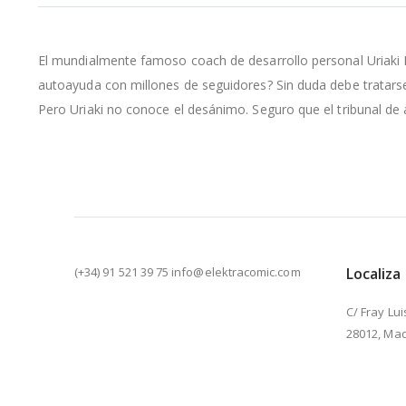
la
galería
de
El mundialmente famoso coach de desarrollo personal Uriaki P
imágenes
autoayuda con millones de seguidores? Sin duda debe tratarse
Pero Uriaki no conoce el desánimo. Seguro que el tribunal de
(+34) 91 521 39 75 info@elektracomic.com
Localiza
C/ Fray Lui
28012, Mad