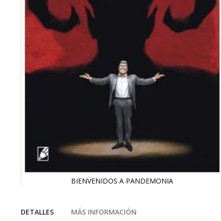
BIENVENIDOS A PANDEMONIA
Saltar
al
comienzo
DETALLES
MÁS INFORMACIÓN
de