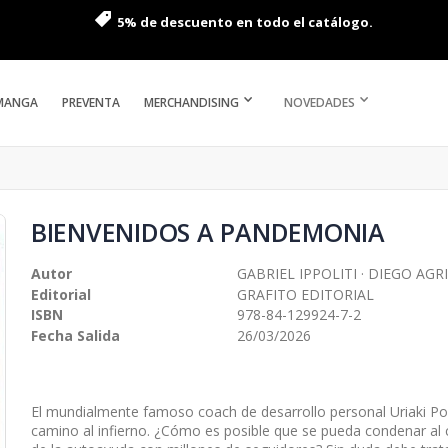
5% de descuento en todo el catálogo.
MANGA
PREVENTA
MERCHANDISING
NOVEDADES
BIENVENIDOS A PANDEMONIA
Autor
GABRIEL IPPOLITI · DIEGO AG
Editorial
GRAFITO EDITORIAL
ISBN
978-84-129924-7-2
Fecha Salida
26/03/2026
El mundialmente famoso coach de desarrollo personal Uriaki Pos
camino al infierno. ¿Cómo es posible que se pueda condenar al 