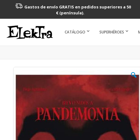
Gastos de envío GRATIS en pedidos superiores a 50
€ (península).
CATÁLOGO
SUPERHÉROES
Saltar
al
final
de
la
galería
de
imágenes