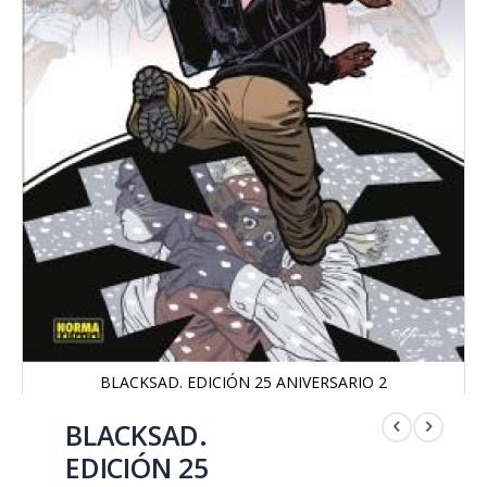
BLACKSAD. EDICIÓN 25 ANIVERSARIO 2
Saltar
al
BLACKSAD.
comienzo
EDICIÓN 25
de
la