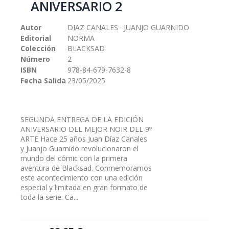
ANIVERSARIO 2
galería
de
Autor
DIAZ CANALES · JUANJO GUARNIDO
imágenes
Editorial
NORMA
Colección
BLACKSAD
Número
2
ISBN
978-84-679-7632-8
Fecha Salida
23/05/2025
SEGUNDA ENTREGA DE LA EDICIÓN
ANIVERSARIO DEL MEJOR NOIR DEL 9º
ARTE Hace 25 años Juan Díaz Canales
y Juanjo Guarnido revolucionaron el
mundo del cómic con la primera
aventura de Blacksad. Conmemoramos
este acontecimiento con una edición
especial y limitada en gran formato de
toda la serie. Ca...