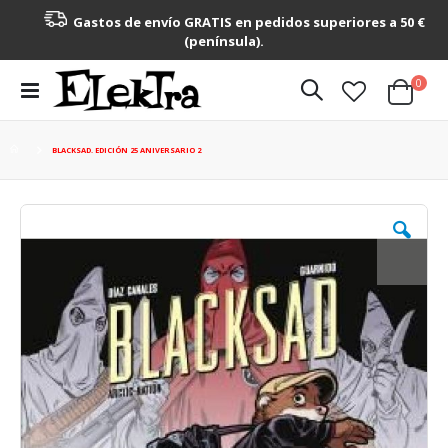
Gastos de envío GRATIS en pedidos superiores a 50 €
(península).
artícu
0
Toggle
Cart
Nav
BLACKSAD. EDICIÓN 25 ANIVERSARIO 2
Saltar
al
final
de
la
galería
de
imágenes