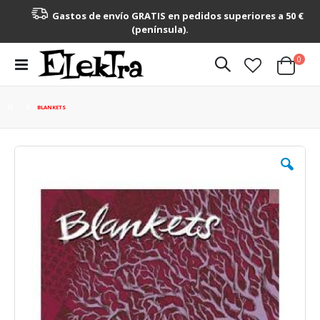
Gastos de envío GRATIS en pedidos superiores a 50 €
(península).
artícu
0
Toggle
Cart
Nav
BLANKETS
Saltar
al
final
de
la
galería
de
imágenes