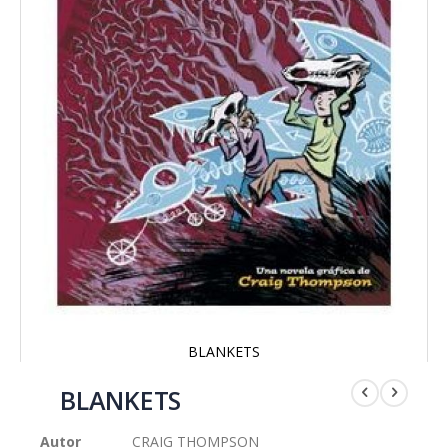
BLANKETS
Saltar
al
BLANKETS
comienzo
de
Autor
CRAIG THOMPSON
la