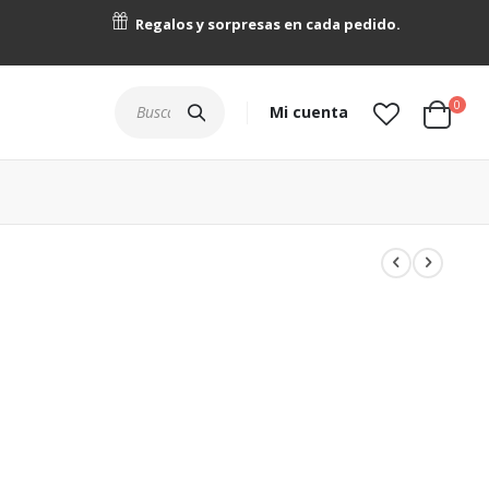
Regalos y sorpresas en cada pedido.
artícu
0
Buscar
Mi cuenta
Cart