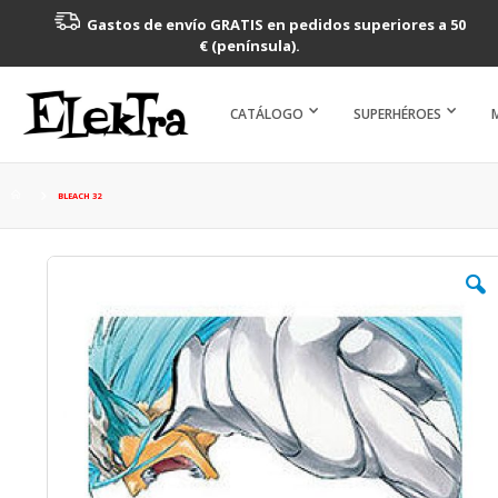
Gastos de envío GRATIS en pedidos superiores a 50
€ (península).
CATÁLOGO
SUPERHÉROES
BLEACH 32
Saltar
al
final
de
la
galería
de
imágenes