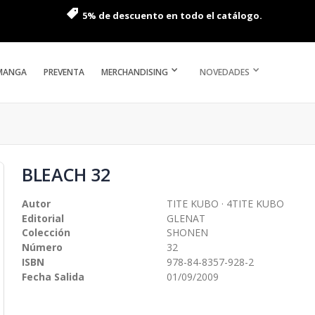
5% de descuento en todo el catálogo.
MANGA
PREVENTA
MERCHANDISING
NOVEDADES
BLEACH 32
Autor
TITE KUBO · 4TITE KUBO
Editorial
GLENAT
Colección
SHONEN
Número
32
ISBN
978-84-8357-928-2
Fecha Salida
01/09/2009