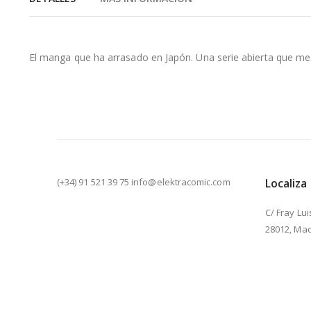
de
la
galería
de
El manga que ha arrasado en Japón. Una serie abierta que me
imágenes
(+34) 91 521 39 75 info@elektracomic.com
Localiza
C/ Fray Lui
28012, Mad