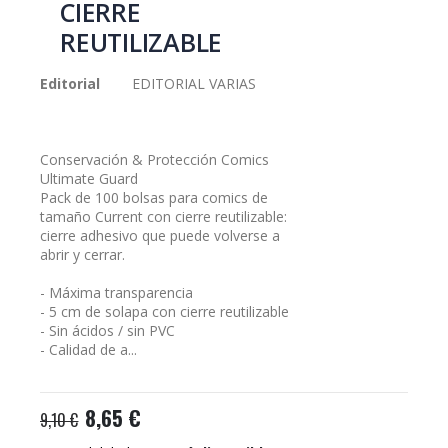
CIERRE
galería
REUTILIZABLE
de
imágenes
Editorial
EDITORIAL VARIAS
Conservación & Protección Comics
Ultimate Guard
Pack de 100 bolsas para comics de
tamaño Current con cierre reutilizable:
cierre adhesivo que puede volverse a
abrir y cerrar.
- Máxima transparencia
- 5 cm de solapa con cierre reutilizable
- Sin ácidos / sin PVC
- Calidad de a...
8,65 €
9,10 €