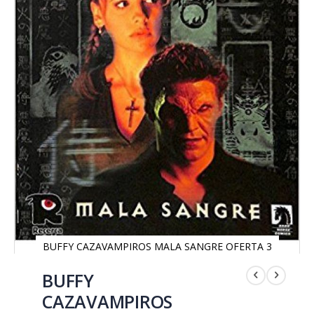
BUFFY CAZAVAMPIROS MALA SANGRE OFERTA 3
Saltar
al
BUFFY
comienzo
CAZAVAMPIROS
de
la