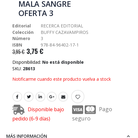
MALA SANGRE
galería
OFERTA 3
de
imágenes
Editorial
RECERCA EDITORIAL
Colección
BUFFY CAZAVAMPIROS
Número
3
ISBN
978-84-96402-17-1
3,75 €
3,95 €
Disponibilidad:
No está disponible
SKU
28613
Notificarme cuando este producto vuelva a stock
Pago
Disponible bajo
seguro
pedido (6-9 días)
MÁS INFORMACIÓN