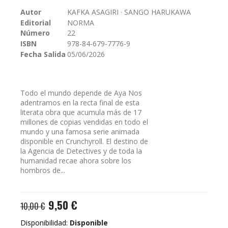
galería
Autor
KAFKA ASAGIRI · SANGO HARUKAWA
de
Editorial
NORMA
imágenes
Número
22
ISBN
978-84-679-7776-9
Fecha Salida
05/06/2026
Todo el mundo depende de Aya Nos
adentramos en la recta final de esta
literata obra que acumula más de 17
millones de copias vendidas en todo el
mundo y una famosa serie animada
disponible en Crunchyroll. El destino de
la Agencia de Detectives y de toda la
humanidad recae ahora sobre los
hombros de...
9,50 €
10,00 €
Disponibilidad:
Disponible