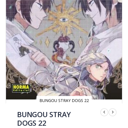
BUNGOU STRAY DOGS 22
Saltar
al
BUNGOU STRAY
comienzo
DOGS 22
de
la