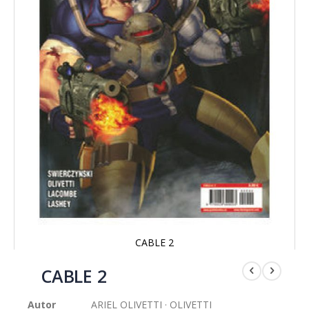
CABLE 2
Saltar
al
CABLE 2
comienzo
de
Autor
ARIEL OLIVETTI · OLIVETTI
la