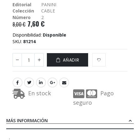
Editorial
PANINI
galería
Colección
CABLE
de
imágenes
Número
2
7,60 €
8,00 €
Disponibilidad:
Disponible
SKU
81214
AÑADIR
En stock
Pago
seguro
MÁS INFORMACIÓN
'