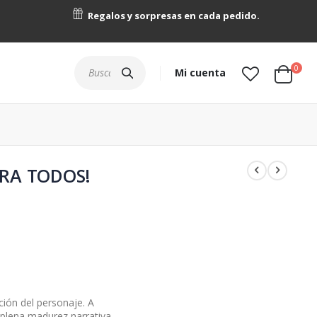
Regalos y sorpresas en cada pedido.
artícu
0
Buscar
Mi cuenta
Cart
TRA TODOS!
ión del personaje. A
 plena madurez narrativa