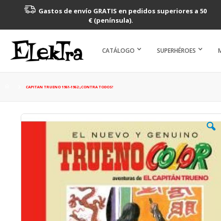
Gastos de envío GRATIS en pedidos superiores a 50
€ (península).
CATÁLOGO
SUPERHÉROES
CAPITAN TRUENO 1961-1962 ¡CONTRA TODOS!
Saltar
al
final
de
la
galería
de
imágenes