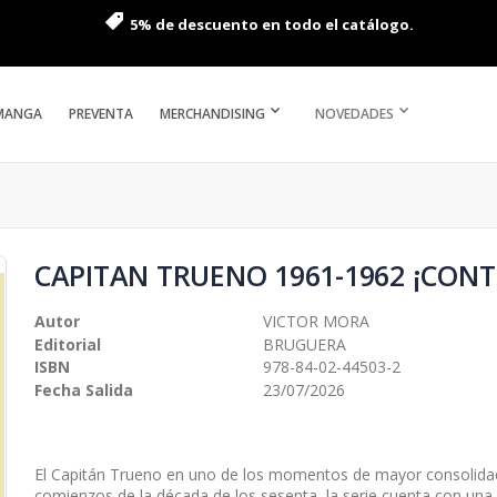
5% de descuento en todo el catálogo.
MANGA
PREVENTA
MERCHANDISING
NOVEDADES
CAPITAN TRUENO 1961-1962 ¡CON
Autor
VICTOR MORA
Editorial
BRUGUERA
ISBN
978-84-02-44503-2
Fecha Salida
23/07/2026
El Capitán Trueno en uno de los momentos de mayor consolidac
comienzos de la década de los sesenta, la serie cuenta con una