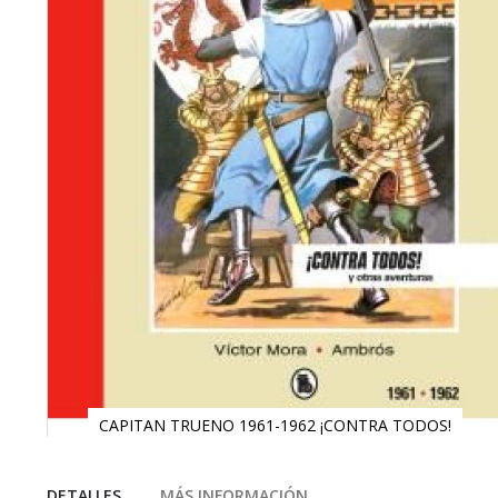
CAPITAN TRUENO 1961-1962 ¡CONTRA TODOS!
Saltar
al
comienzo
DETALLES
MÁS INFORMACIÓN