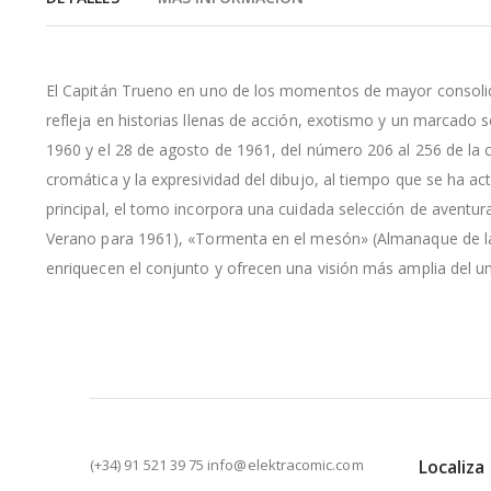
de
la
galería
de
El Capitán Trueno en uno de los momentos de mayor consolida
imágenes
refleja en historias llenas de acción, exotismo y un marcado 
1960 y el 28 de agosto de 1961, del número 206 al 256 de la c
cromática y la expresividad del dibujo, al tiempo que se ha act
principal, el tomo incorpora una cuidada selección de aventura
Verano para 1961), «Tormenta en el mesón» (Almanaque de la re
enriquecen el conjunto y ofrecen una visión más amplia del u
(+34) 91 521 39 75 info@elektracomic.com
Localiza