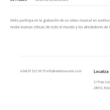
de
la
galería
de
Keito participa en la grabación de un video musical en sustit
imágenes
recibe buenas críticas de todo el mundo y los alrededores de E
(+34) 91 521 39 75 info@elektracomic.com
Localiza
C/ Fray Lui
28012, Mad