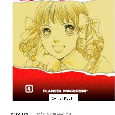
CAT STREET 4
Saltar
al
comienzo
DETALLES
MÁS INFORMACIÓN