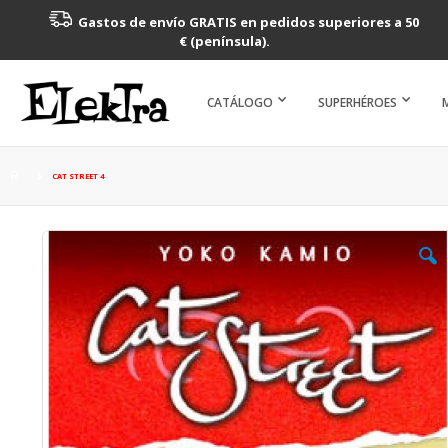
Gastos de envío GRATIS en pedidos superiores a 50
€ (península).
CATÁLOGO
SUPERHÉROES
CAT STREET 4
Saltar
al
final
de
la
galería
de
imágenes