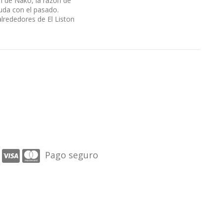
ón de Nako, la razón de
uda con el pasado.
alrededores de El Liston
Pago seguro