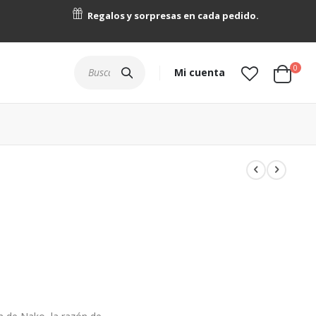
Regalos y sorpresas en cada pedido.
artícu
0
Buscar
Mi cuenta
Cart