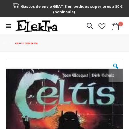
Gastos de envío GRATIS en pedidos superiores a 50 €
(península).
artícu
0
Toggle
Cart
Nav
CELTIS 1 OFERTA 193
Saltar
al
final
de
la
galería
de
imágenes