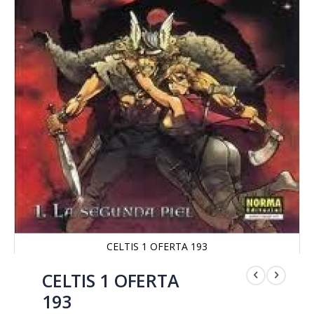
CELTIS 1 OFERTA 193
Saltar
al
CELTIS 1 OFERTA
comienzo
193
de
la