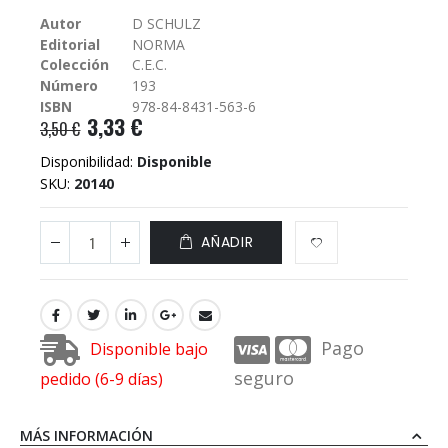
galería
Autor
D SCHULZ
de
Editorial
NORMA
imágenes
Colección
C.E.C.
Número
193
ISBN
978-84-8431-563-6
3,33 €
3,50 €
Disponibilidad:
Disponible
SKU
20140
AÑADIR
Pago
Disponible bajo
seguro
pedido (6-9 días)
MÁS INFORMACIÓN