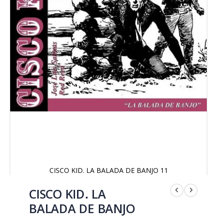
CISCO KID. LA BALADA DE BANJO 11
Saltar
al
CISCO KID. LA
comienzo
BALADA DE BANJO
de
la