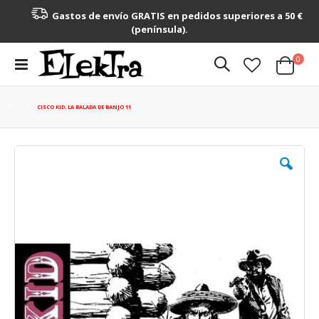
Gastos de envío GRATIS en pedidos superiores a 50 €
(península).
artícu
0
Toggle
Cart
Nav
CISCO KID. LA BALADA DE BANJO 11
Saltar
al
final
de
la
galería
de
imágenes