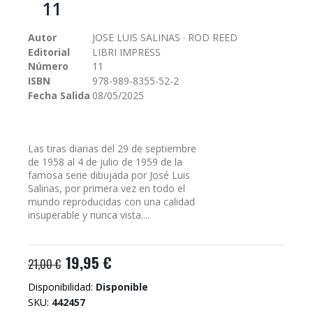
11
galería
de
Autor
JOSE LUIS SALINAS · ROD REED
imágenes
Editorial
LIBRI IMPRESS
Número
11
ISBN
978-989-8355-52-2
Fecha Salida
08/05/2025
Las tiras diarias del 29 de septiembre
de 1958 al 4 de julio de 1959 de la
famosa serie dibujada por José Luis
Salinas, por primera vez en todo el
mundo reproducidas con una calidad
insuperable y nunca vista....
19,95 €
21,00 €
Disponibilidad:
Disponible
SKU
442457