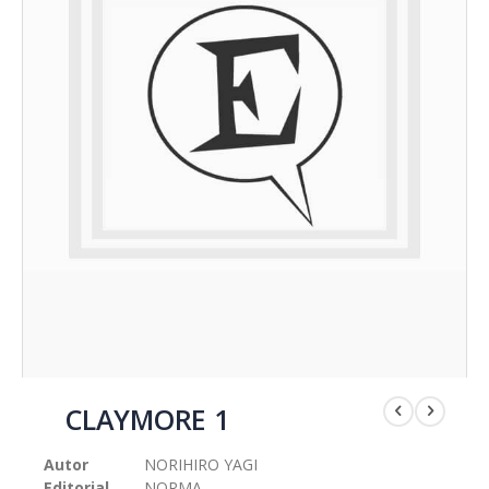
Saltar
al
CLAYMORE 1
comienzo
de
Autor
NORIHIRO YAGI
la
Editorial
NORMA