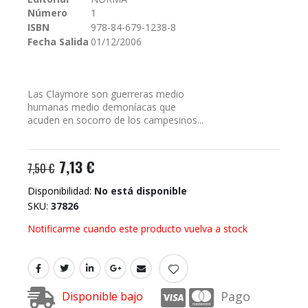
galería
Número
1
de
imágenes
ISBN
978-84-679-1238-8
Fecha Salida
01/12/2006
Las Claymore son guerreras medio
humanas medio demoníacas que
acuden en socorro de los campesinos...
7,13 €
7,50 €
Disponibilidad:
No está disponible
SKU
37826
Notificarme cuando este producto vuelva a stock
Pago
Disponible bajo