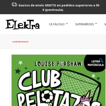
Gastos de envío GRATIS en pedidos superiores a 50
€ (península).
CATÁLOGO
SUPERHÉROES
CLUB PELOTAZOS
Saltar
al
final
de
la
galería
de
imágenes