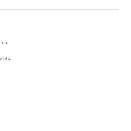
aron.
orito.