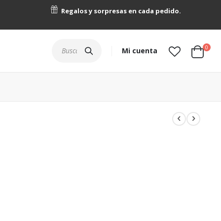
Regalos y sorpresas en cada pedido.
artícu
0
Buscar
Mi cuenta
Cart