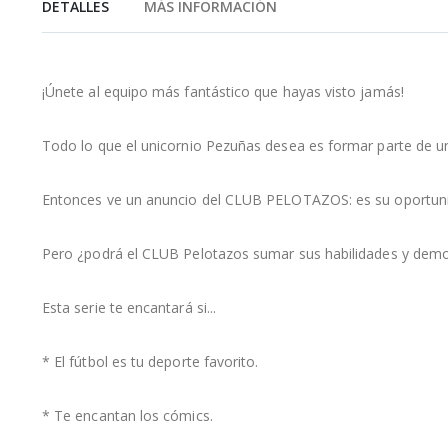
DETALLES
MÁS INFORMACIÓN
de
la
galería
de
imágenes
¡Únete al equipo más fantástico que hayas visto jamás!
Todo lo que el unicornio Pezuñas desea es formar parte de un 
Entonces ve un anuncio del CLUB PELOTAZOS: es su oportunida
Pero ¿podrá el CLUB Pelotazos sumar sus habilidades y demos
Esta serie te encantará si...
* El fútbol es tu deporte favorito.
* Te encantan los cómics.