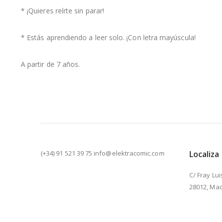
* ¡Quieres reírte sin parar!
* Estás aprendiendo a leer solo. ¡Con letra mayúscula!
A partir de 7 años.
(+34) 91 521 39 75 info@elektracomic.com
Localiza
C/ Fray Lui
28012, Mad