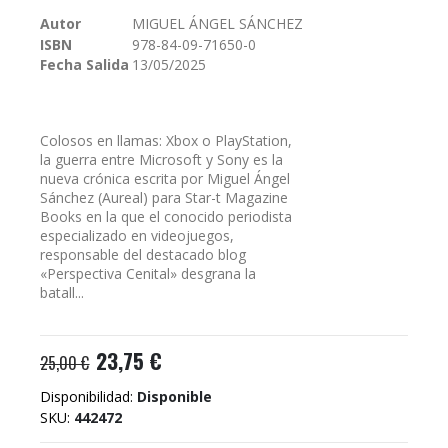
galería
Autor
MIGUEL ÁNGEL SÁNCHEZ
de
ISBN
978-84-09-71650-0
imágenes
Fecha Salida
13/05/2025
Colosos en llamas: Xbox o PlayStation,
la guerra entre Microsoft y Sony es la
nueva crónica escrita por Miguel Ángel
Sánchez (Aureal) para Star-t Magazine
Books en la que el conocido periodista
especializado en videojuegos,
responsable del destacado blog
«Perspectiva Cenital» desgrana la
batall...
23,75 €
25,00 €
Disponibilidad:
Disponible
SKU
442472