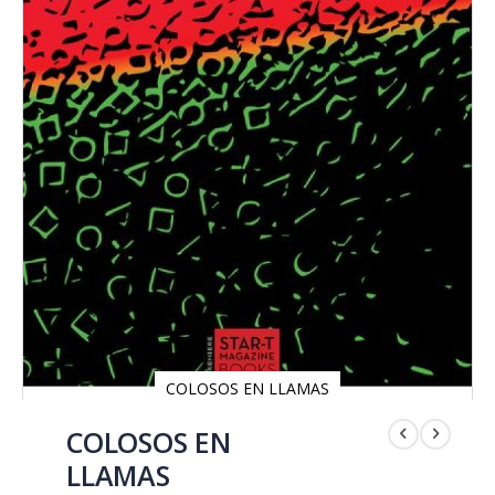
COLOSOS EN LLAMAS
Saltar
al
COLOSOS EN
comienzo
LLAMAS
de
la