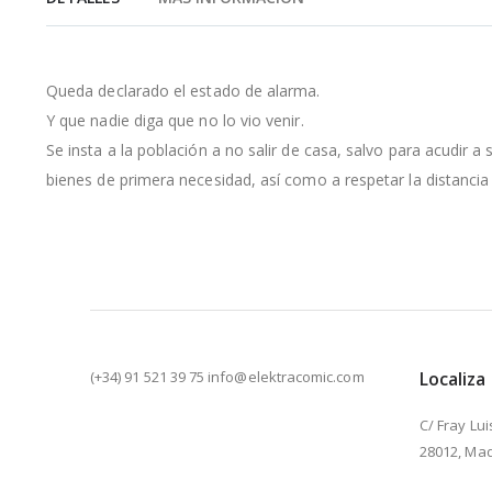
de
la
galería
de
Queda declarado el estado de alarma.
imágenes
Y que nadie diga que no lo vio venir.
Se insta a la población a no salir de casa, salvo para acudir a
bienes de primera necesidad, así como a respetar la distancia
(+34) 91 521 39 75 info@elektracomic.com
Localiza
C/ Fray Lui
28012, Mad