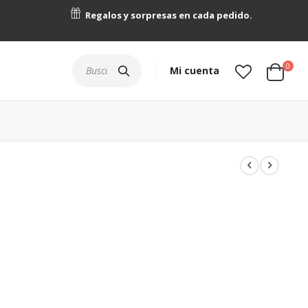
Regalos y sorpresas en cada pedido.
artícu
0
Buscar
Mi cuenta
Cart