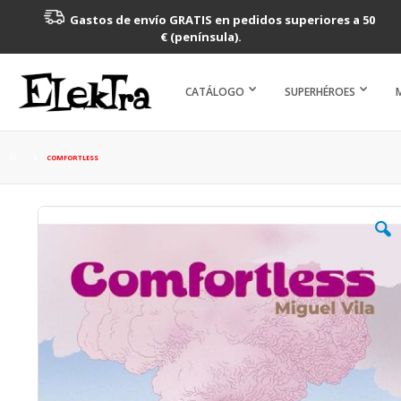
Gastos de envío GRATIS en pedidos superiores a 50
€ (península).
CATÁLOGO
SUPERHÉROES
COMFORTLESS
Saltar
al
final
de
la
galería
de
imágenes