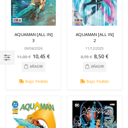
AQUAMAN [ALL IN]
AQUAMAN [ALL IN]
3
2
09/04/2026
11/12/2025
Precio
Precio
10,45 €
8,50 €
11,00 €
8,95 €
especial
especial
FILTRAR
AÑADIR
AÑADIR
Bajo Pedido
Bajo Pedido