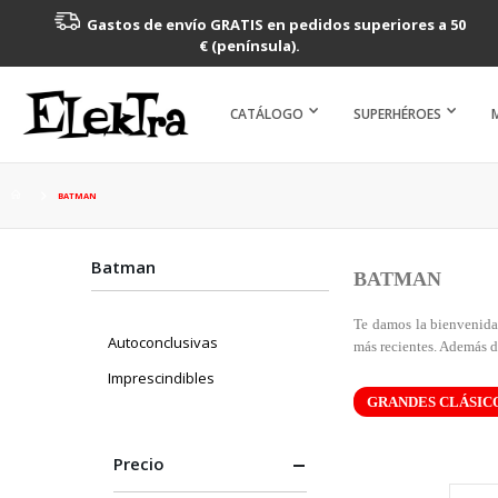
Gastos de envío GRATIS en pedidos superiores a 50
€ (península).
CATÁLOGO
SUPERHÉROES
BATMAN
Batman
BATMAN
Te damos la bienvenida
Autoconclusivas
más recientes. Además d
Imprescindibles
GRANDES CLÁSIC
Precio