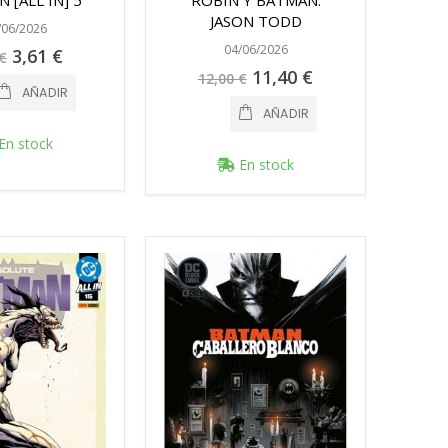
 [ALL IN] 5
ROBIN Y BATMAN.
JASON TODD
/06/2026
04/06/2026
Precio
3,61 €
€
especial
Precio
11,40 €
12,00 €
especial
AÑADIR
AÑADIR
En stock
En stock