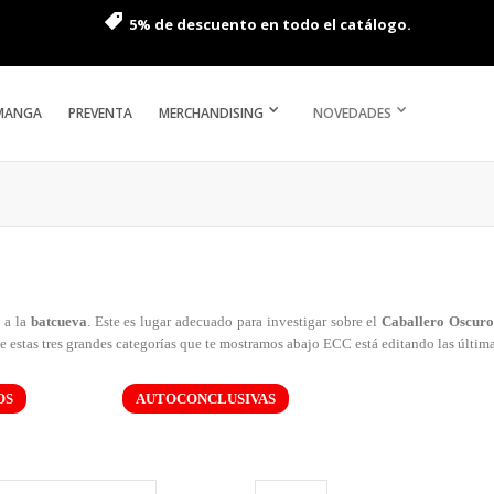
5% de descuento en todo el catálogo.
MANGA
PREVENTA
MERCHANDISING
NOVEDADES
 a la
batcueva
. Este es lugar adecuado para investigar sobre el
Caballero Oscuro
e estas tres grandes categorías que te mostramos abajo ECC está editando las últim
OS
AUTOCONCLUSIVAS