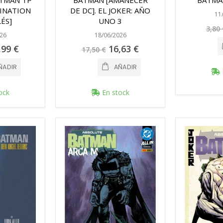
TMAN TP
BATMAN [AMANECER
BATMAN
INATION
DE DC]. EL JOKER: AÑO
11
LÉS]
UNO 3
3,80 
26
18/06/2026
cio
Precio
,99 €
16,63 €
17,50 €
cial
especial
ÑADIR
AÑADIR
ock
En stock