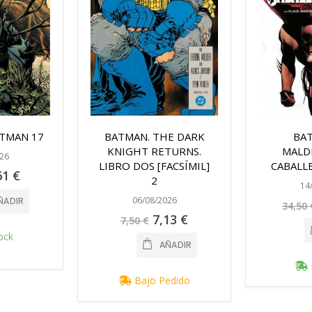
TMAN 17
BATMAN. THE DARK
BA
KNIGHT RETURNS.
MALD
26
LIBRO DOS [FACSÍMIL]
CABALL
cio
61 €
2
ecial
14
06/08/2026
ÑADIR
34,50 
Precio
7,13 €
7,50 €
especial
ock
AÑADIR
Bajo Pedido