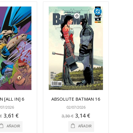
 [ALL IN] 6
ABSOLUTE BATMAN 16
/07/2026
02/07/2026
Precio
Precio
3,61 €
3,14 €
€
3,30 €
especial
especial
AÑADIR
AÑADIR