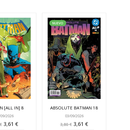
NUEVO
 [ALL IN] 8
ABSOLUTE BATMAN 18
/09/2026
03/09/2026
Precio
Precio
3,61 €
3,61 €
€
3,80 €
especial
especial