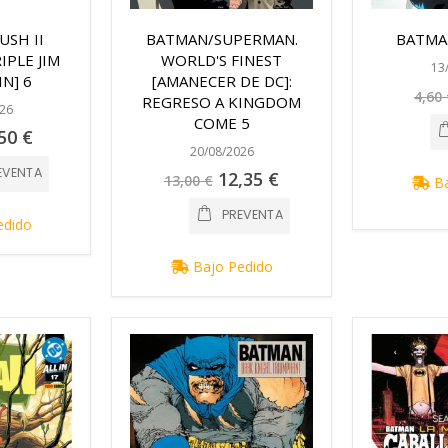
USH II
BATMAN/SUPERMAN.
BATMAN
IPLE JIM
WORLD'S FINEST
13
IN] 6
[AMANECER DE DC]:
4,60 
REGRESO A KINGDOM
26
COME 5
cio
50 €
ecial
20/08/2026
EVENTA
Precio
12,35 €
13,00 €
Ba
especial
PREVENTA
edido
Bajo Pedido