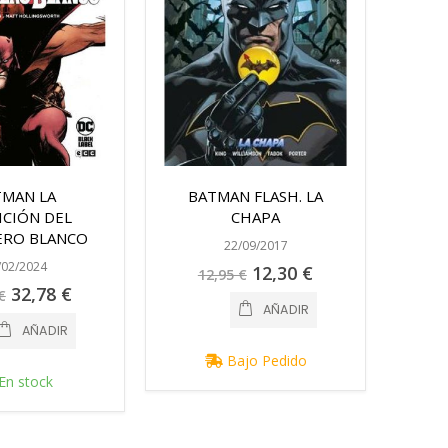
TMAN LA
BATMAN FLASH. LA
ICIÓN DEL
CHAPA
ERO BLANCO
22/09/2017
/02/2024
Precio
12,30 €
12,95 €
especial
Precio
32,78 €
€
especial
AÑADIR
AÑADIR
Bajo Pedido
En stock