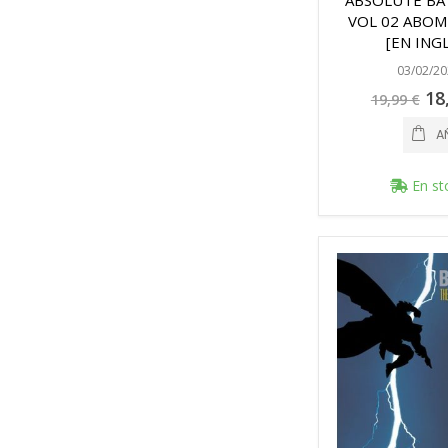
ABSOLUTE BA
VOL 02 ABOM
[EN ING
03/02/20
Pre
18
19,99 €
espe
A
En st