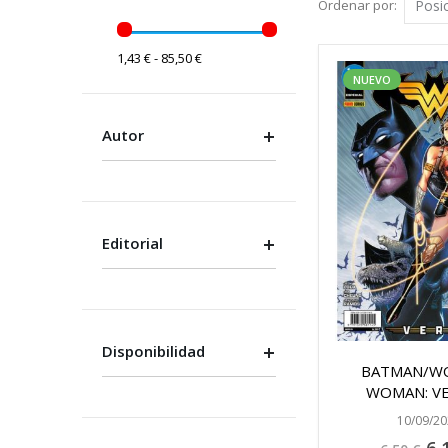
Ordenar por
1,43 € - 85,50 €
NUEVO
Autor
Editorial
Disponibilidad
BATMAN/W
WOMAN: V
10/09/20
Pre