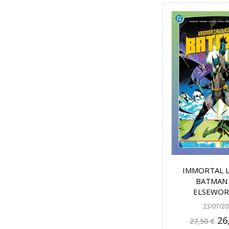
IMMORTAL 
BATMAN 
ELSEWOR
23/07/20
Pre
26
27,50 €
espe