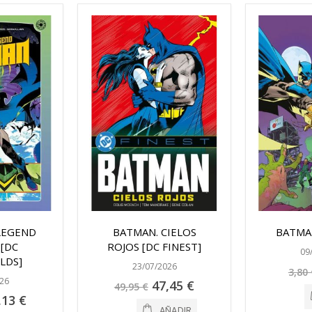
LEGEND
BATMAN. CIELOS
BATMAN
[DC
ROJOS [DC FINEST]
09
LDS]
23/07/2026
3,80 
26
Precio
47,45 €
49,95 €
especial
cio
,13 €
cial
AÑADIR