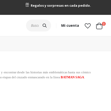
Regalos y sorpresas en cada pedido.
artícu
0
Buscar
Mi cuenta
Cart
y encontrar desde las historias más emblemáticas hasta sus cómics
as etapas del cruzado enmascarado en la línea
BATMAN SAGA
.