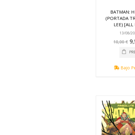
BATMAN: H
(PORTADA TR
LEE) [ALL 
13/08/20
Pre
9,
10,00 €
esp
PR
Bajo P