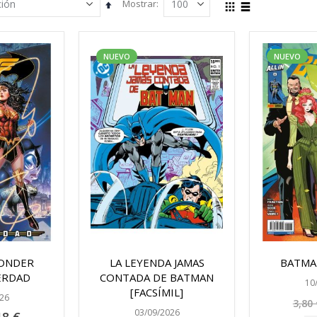
Mostrar
Fijar
Ver
Parrilla
Lista
Dirección
como
Descendente
NUEVO
NUEVO
ONDER
LA LEYENDA JAMAS
BATMAN
ERDAD
CONTADA DE BATMAN
10
[FACSÍMIL]
26
3,80 
03/09/2026
cio