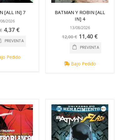
 [ALL IN] 7
BATMAN Y ROBIN [ALL
IN] 4
/08/2026
13/08/2026
Precio
4,37 €
€
especial
Precio
11,40 €
12,00 €
especial
PREVENTA
PREVENTA
jo Pedido
Bajo Pedido