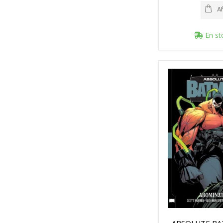
A
En st