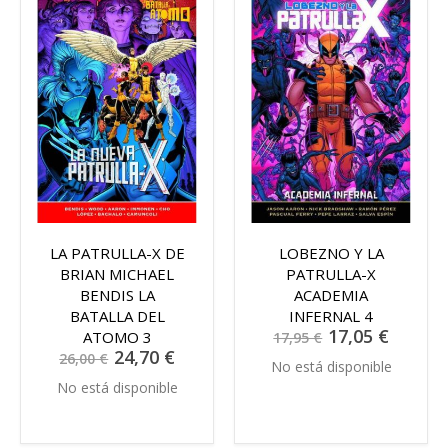
LA PATRULLA-X DE
LOBEZNO Y LA
BRIAN MICHAEL
PATRULLA-X
BENDIS LA
ACADEMIA
BATALLA DEL
INFERNAL 4
Precio
17,05 €
ATOMO 3
17,95 €
especial
Precio
24,70 €
26,00 €
especial
No está disponible
No está disponible