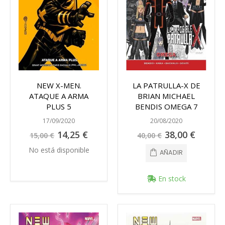
NEW X-MEN.
LA PATRULLA-X DE
ATAQUE A ARMA
BRIAN MICHAEL
PLUS 5
BENDIS OMEGA 7
17/09/2020
20/08/2020
Precio
Precio
14,25 €
38,00 €
15,00 €
40,00 €
especial
especial
No está disponible
AÑADIR
En stock