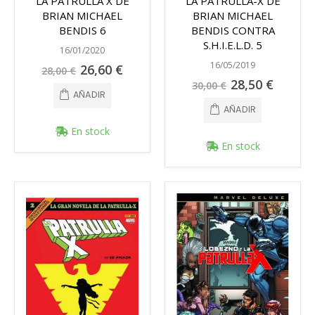
LA PATRULLA X DE
LA PATRULLA-X DE
BRIAN MICHAEL
BRIAN MICHAEL
BENDIS 6
BENDIS CONTRA
S.H.I.E.L.D. 5
16/01/2020
16/05/2019
Precio
26,60 €
28,00 €
especial
Precio
28,50 €
30,00 €
especial
AÑADIR
AÑADIR
En stock
En stock