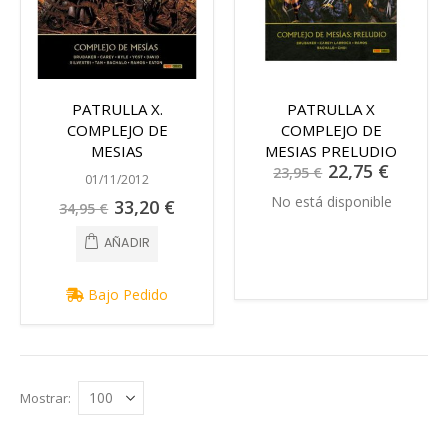
PATRULLA X.
PATRULLA X
COMPLEJO DE
COMPLEJO DE
MESIAS
MESIAS PRELUDIO
Precio
22,75 €
23,95 €
especial
01/11/2012
No está disponible
Precio
33,20 €
34,95 €
especial
AÑADIR
Bajo Pedido
Mostrar