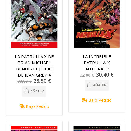
LA PATRULLA X DE
LA INCREIBLE
BRIAN MICHAEL
PATRULLA-X
BENDIS EL JUICIO
INTEGRAL 2
Precio
30,40 €
DE JEAN GREY 4
32,00 €
especial
Precio
28,50 €
30,00 €
especial
AÑADIR
AÑADIR
Bajo Pedido
Bajo Pedido