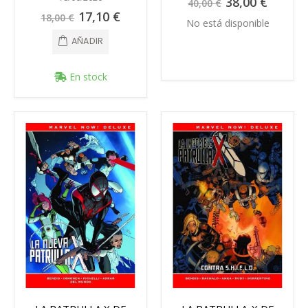
38,00 €
40,00 €
especial
Precio
17,10 €
18,00 €
especial
No está disponible
AÑADIR
En stock