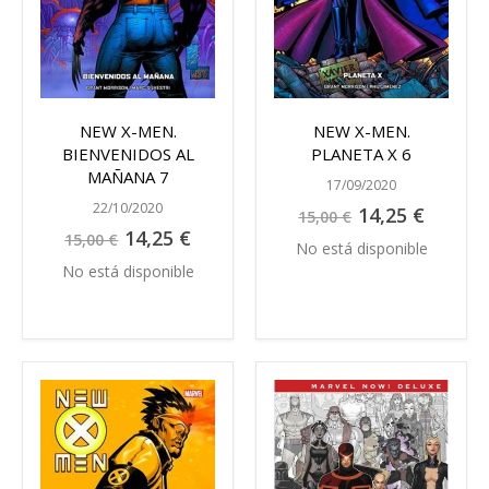
NEW X-MEN.
NEW X-MEN.
BIENVENIDOS AL
PLANETA X 6
MAÑANA 7
17/09/2020
22/10/2020
Precio
14,25 €
15,00 €
especial
Precio
14,25 €
15,00 €
especial
No está disponible
No está disponible