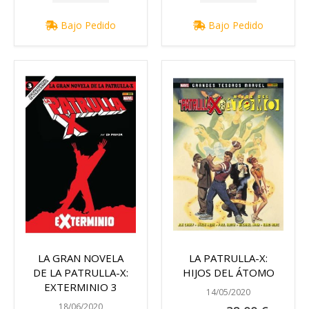
Bajo Pedido
Bajo Pedido
LA GRAN NOVELA
LA PATRULLA-X:
DE LA PATRULLA-X:
HIJOS DEL ÁTOMO
EXTERMINIO 3
14/05/2020
18/06/2020
Precio