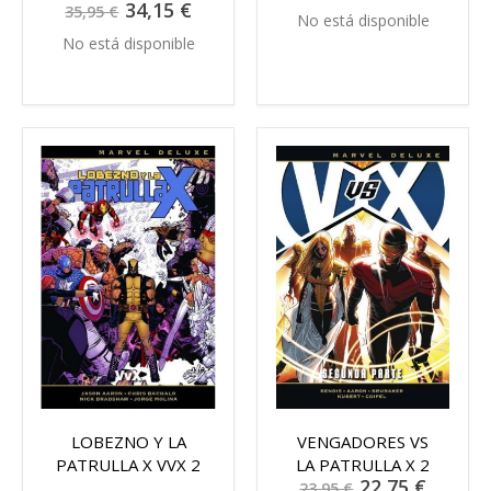
Precio
34,15 €
35,95 €
especial
No está disponible
No está disponible
LOBEZNO Y LA
VENGADORES VS
PATRULLA X VVX 2
LA PATRULLA X 2
Precio
22,75 €
23,95 €