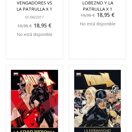
VENGADORES VS
LOBEZNO Y LA
LA PATRULLA X 1
PATRULLA X 1
Precio
18,95 €
19,95 €
especial
01/06/2017
No está disponible
Precio
18,95 €
19,95 €
especial
No está disponible