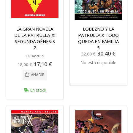
LA GRAN NOVELA
LOBEZNO Y LA
DE LA PATRULLA-X:
PATRULLA X TODO
SEGUNDA GÉNESIS
QUEDA EN FAMILIA
2
5
Precio
30,40 €
32,00 €
especial
17/04/2019
No está disponible
Precio
17,10 €
18,00 €
especial
AÑADIR
En stock