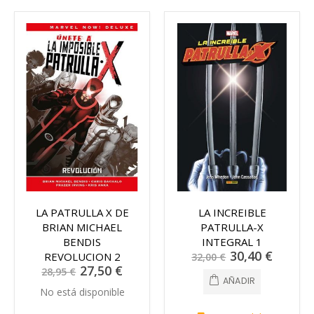
LA PATRULLA X DE
LA INCREIBLE
BRIAN MICHAEL
PATRULLA-X
BENDIS
INTEGRAL 1
Precio
30,40 €
REVOLUCION 2
32,00 €
especial
Precio
27,50 €
28,95 €
especial
AÑADIR
No está disponible