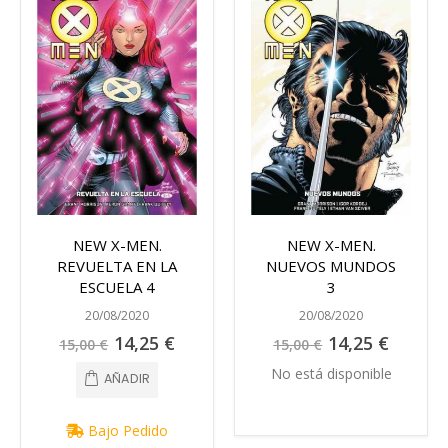
NEW X-MEN.
NEW X-MEN.
REVUELTA EN LA
NUEVOS MUNDOS
ESCUELA 4
3
20/08/2020
20/08/2020
Precio
Precio
14,25 €
14,25 €
15,00 €
15,00 €
especial
especial
No está disponible
AÑADIR
Bajo Pedido