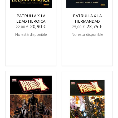
PATRULLA X LA
PATRULLA X LA
EDAD HEROICA
HERMANDAD
Precio
Precio
20,90 €
23,75 €
22,00 €
25,00 €
especial
especial
No está disponible
No está disponible