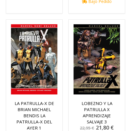
Bajo Pedido
LA PATRULLA-X DE
LOBEZNO Y LA
BRIAN MICHAEL
PATRULLA X
BENDIS LA
APRENDIZAJE
PATRULLA-X DEL
SALVAJE 3
Precio
21,80 €
AYER 1
22,95 €
especial