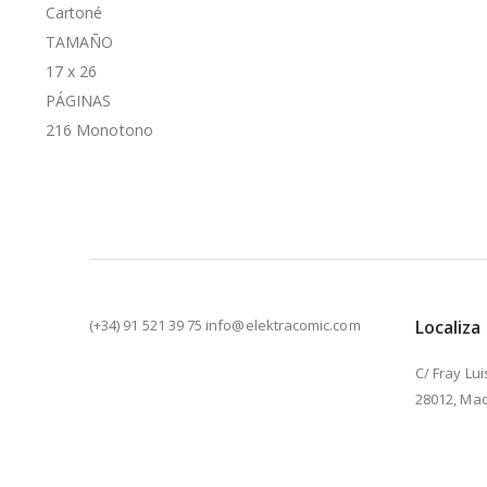
Cartoné
TAMAÑO
17 x 26
PÁGINAS
216 Monotono
(+34) 91 521 39 75 info@elektracomic.com
Localiza
C/ Fray Lui
28012, Mad