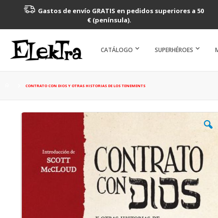
Gastos de envío GRATIS en pedidos superiores a 50
€ (península).
CATÁLOGO
SUPERHÉROES
CONTRATO CON DIOS Y OTRAS HISTORIAS DE LOS TENEMENTS
Saltar
al
final
de
la
galería
de
imágenes