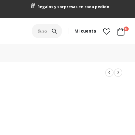
Regalos y sorpresas en cada pedido.
artícu
0
Buscar
Mi cuenta
Cart