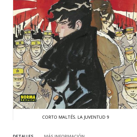
CORTO MALTÉS. LA JUVENTUD 9
Saltar
al
comienzo
DETALLES
MÁS INFORMACIÓN