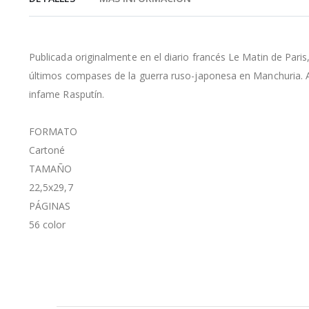
de
la
galería
de
Publicada originalmente en el diario francés Le Matin de Paris
imágenes
últimos compases de la guerra ruso-japonesa en Manchuria. All
infame Rasputín.
FORMATO
Cartoné
TAMAÑO
22,5x29,7
PÁGINAS
56 color