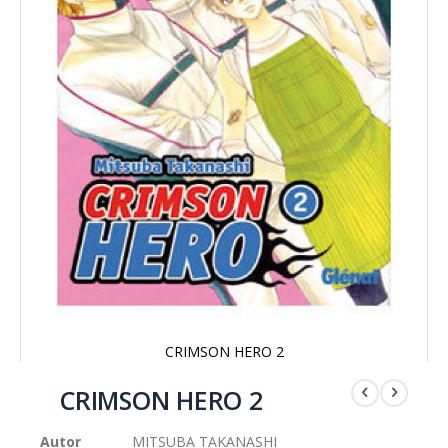
CRIMSON HERO 2
Saltar
al
CRIMSON HERO 2
comienzo
de
Autor
MITSUBA TAKANASHI
la