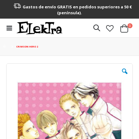
Gastos de envío GRATIS en pedidos superiores a 50 €
(península).
artícu
0
Toggle
Cart
Nav
CRIMSON HERO 2
Saltar
al
final
de
la
galería
de
imágenes