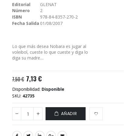
Editorial
GLENAT
galería
Número
2
de
imágenes
ISBN
978-84-8357-270-2
Fecha Salida
01/08/2007
Lo que más desea Nobara es jugar al
voleibol, cueste lo que cueste y diga lo
diga su madre....
7,13 €
7,50 €
Disponibilidad:
Disponible
SKU
42735
AÑADIR