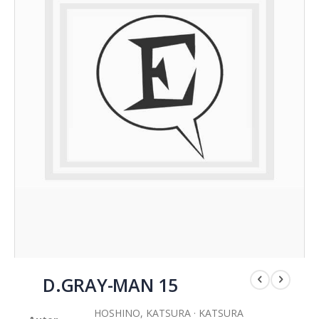
Saltar
al
D.GRAY-MAN 15
comienzo
de
HOSHINO, KATSURA · KATSURA
la