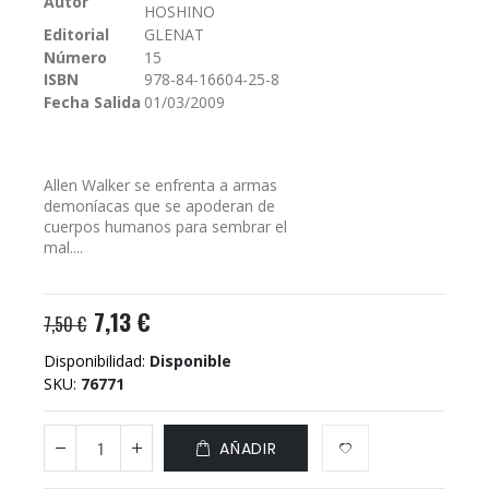
Autor
HOSHINO
galería
Editorial
GLENAT
de
Número
15
imágenes
ISBN
978-84-16604-25-8
Fecha Salida
01/03/2009
Allen Walker se enfrenta a armas
demoníacas que se apoderan de
cuerpos humanos para sembrar el
mal....
7,13 €
7,50 €
Disponibilidad:
Disponible
SKU
76771
AÑADIR