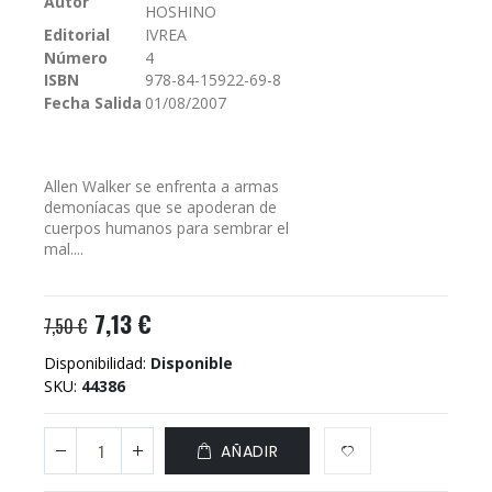
Autor
HOSHINO
galería
Editorial
IVREA
de
Número
4
imágenes
ISBN
978-84-15922-69-8
Fecha Salida
01/08/2007
Allen Walker se enfrenta a armas
demoníacas que se apoderan de
cuerpos humanos para sembrar el
mal....
7,13 €
7,50 €
Disponibilidad:
Disponible
SKU
44386
AÑADIR