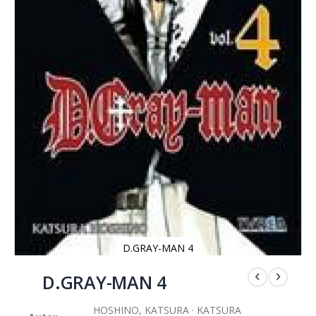
D.GRAY-MAN 4
Saltar
al
D.GRAY-MAN 4
comienzo
de
HOSHINO, KATSURA · KATSURA
la