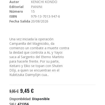
galería
Autor
KENICHI KONDO
de
Editorial
PANINI
imágenes
Número
15
ISBN
979-13-7013-947-6
Fecha Salida
20/08/2026
Una vez iniciada la operación
Campanilla del Magnicidio, da
comienzo un combate a muerte contra
la deidad que controla a Ai, y Yayoi
saca al Sargento del Eterno Martirio
para hacerle frente. Por su parte,
Keitaro y Eiko se topan con Shuten
Dôji, a quien se encuentran en el
Kubitzuka Daimyôjin cua...
9,45 €
9,95 €
Disponibilidad:
Disponible
SKU
471356