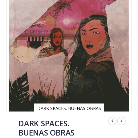
DARK SPACES. BUENAS OBRAS
Saltar
al
DARK SPACES.
comienzo
BUENAS OBRAS
de
la