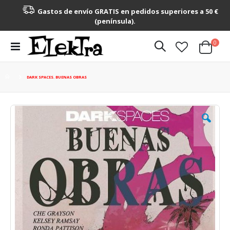
Gastos de envío GRATIS en pedidos superiores a 50 €
(península).
artícu
0
Toggle
Cart
Nav
DARK SPACES. BUENAS OBRAS
Saltar
al
final
de
la
galería
de
imágenes