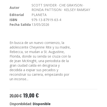
galería
SCOTT SNYDER · CHE GRAYSON ·
Autor
de
RONDA PATTISON · KELSEY RAMSAY
imágenes
Editorial
PLANETA
ISBN
979-13-87919-63-4
Fecha Salida
13/05/2026
En busca de un nuevo comienzo, la
adolescente Cheyenne Rite y su madre,
Rebecca, se mudan a St. Augustine,
Florida, donde su senda se cruza con la
de Jean McKnight, una periodista de la
gran ciudad caída en desgracia y
decidida a expiar sus pecados y
reconstruir su carrera, empezando por
un inconse...
19,00 €
20,00 €
Disponibilidad:
Disponible