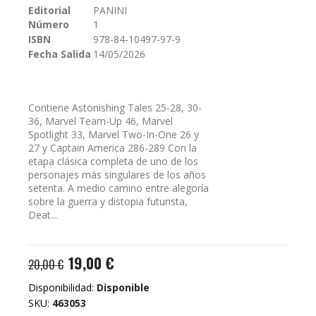
Editorial
PANINI
galería
Número
1
de
imágenes
ISBN
978-84-10497-97-9
Fecha Salida
14/05/2026
Contiene Astonishing Tales 25-28, 30-
36, Marvel Team-Up 46, Marvel
Spotlight 33, Marvel Two-In-One 26 y
27 y Captain America 286-289 Con la
etapa clásica completa de uno de los
personajes más singulares de los años
setenta. A medio camino entre alegoría
sobre la guerra y distopia futurista,
Deat...
19,00 €
20,00 €
Disponibilidad:
Disponible
SKU
463053