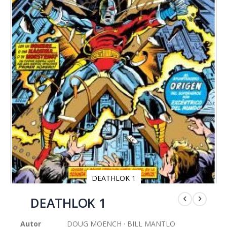
DEATHLOK 1
Saltar
al
DEATHLOK 1
comienzo
de
Autor
DOUG MOENCH · BILL MANTLO
la