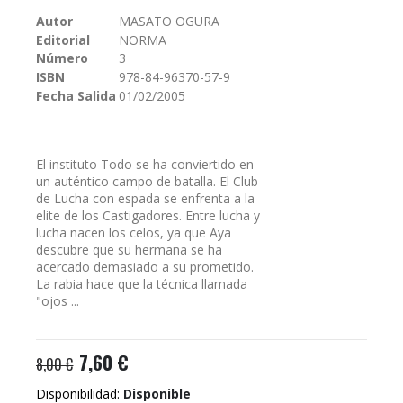
galería
Autor
MASATO OGURA
de
Editorial
NORMA
imágenes
Número
3
ISBN
978-84-96370-57-9
Fecha Salida
01/02/2005
El instituto Todo se ha conviertido en
un auténtico campo de batalla. El Club
de Lucha con espada se enfrenta a la
elite de los Castigadores. Entre lucha y
lucha nacen los celos, ya que Aya
descubre que su hermana se ha
acercado demasiado a su prometido.
La rabia hace que la técnica llamada
"ojos ...
7,60 €
8,00 €
Disponibilidad:
Disponible