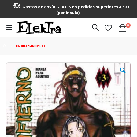
Gastos de envío GRATIS en pedidos superiores a 50 €
(península).
artícu
0
Toggle
Cart
Nav
DEL CIELO AL INFIERNO 3
Saltar
al
final
de
la
galería
de
imágenes