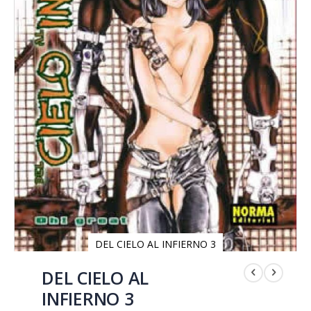
DEL CIELO AL INFIERNO 3
Saltar
al
DEL CIELO AL
comienzo
INFIERNO 3
de
la