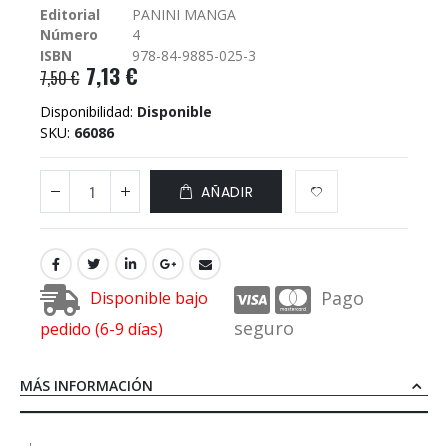
Editorial
PANINI MANGA
galería
Número
4
de
imágenes
ISBN
978-84-9885-025-3
7,13 €
7,50 €
Disponibilidad:
Disponible
SKU
66086
AÑADIR
Pago
Disponible bajo
seguro
pedido (6-9 días)
MÁS INFORMACIÓN
'