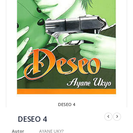
DESEO 4
Saltar
al
DESEO 4
comienzo
de
Autor
AYANE UKY?
la